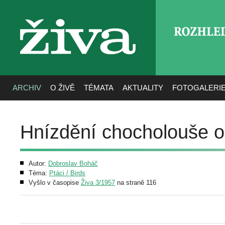
ROZHLE
živa
ARCHIV
O ŽIVĚ
TÉMATA
AKTUALITY
FOTOGALERI
Hnízdění chocholouše 
Autor:
Dobroslav Boháč
Téma:
Ptáci / Birds
Vyšlo v časopise
Živa 3/1957
na straně 116