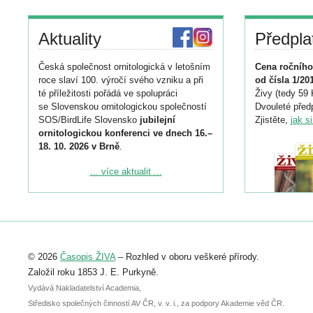
Aktuality
Předpla
Česká společnost ornitologická v letošním
Cena ročního
roce slaví 100. výročí svého vzniku a při
od čísla 1/20
té příležitosti pořádá ve spolupráci
Živy (tedy 59 
se Slovenskou ornitologickou společností
Dvouleté předp
SOS/BirdLife Slovensko
jubilejní
Zjistěte,
jak s
ornitologickou konferenci ve dnech 16.–
18. 10. 2026 v Brně
.
Podrobnější informace ke konferenci
... více aktualit ...
naleznete zde:
https://www.birdlife.cz/konference-2026/
Registrovat se můžete do 6. září.
Upozorňujeme, že termín pro odeslání
© 2026
Časopis ŽIVA
– Rozhled v oboru veškeré přírody.
abstraktu přihlášené přednášky nebo
posteru je už 30. června.
Založil roku 1853 J. E. Purkyně.
Vydává Nakladatelství Academia,
Středisko společných činností AV ČR, v. v. i., za podpory Akademie věd ČR.