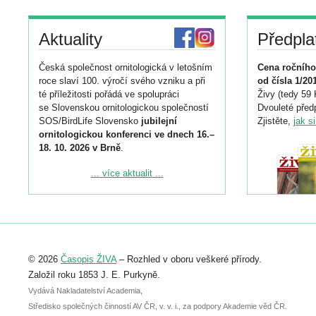
Aktuality
Předpla
Česká společnost ornitologická v letošním
Cena ročního
roce slaví 100. výročí svého vzniku a při
od čísla 1/20
té příležitosti pořádá ve spolupráci
Živy (tedy 59 
se Slovenskou ornitologickou společností
Dvouleté předp
SOS/BirdLife Slovensko
jubilejní
Zjistěte,
jak s
ornitologickou konferenci ve dnech 16.–
18. 10. 2026 v Brně
.
Podrobnější informace ke konferenci
... více aktualit ...
naleznete zde:
https://www.birdlife.cz/konference-2026/
Registrovat se můžete do 6. září.
Upozorňujeme, že termín pro odeslání
© 2026
Časopis ŽIVA
– Rozhled v oboru veškeré přírody.
abstraktu přihlášené přednášky nebo
posteru je už 30. června.
Založil roku 1853 J. E. Purkyně.
Vydává Nakladatelství Academia,
Středisko společných činností AV ČR, v. v. i., za podpory Akademie věd ČR.