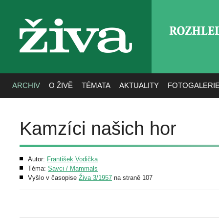
ROZHLE
živa
ARCHIV
O ŽIVĚ
TÉMATA
AKTUALITY
FOTOGALERI
Kamzíci našich hor
Autor:
František Vodička
Téma:
Savci / Mammals
Vyšlo v časopise
Živa 3/1957
na straně 107