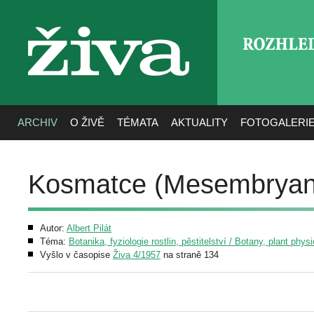
ROZHLE
živa
ARCHIV
O ŽIVĚ
TÉMATA
AKTUALITY
FOTOGALERI
Kosmatce (Mesembrya
Autor:
Albert Pilát
Téma:
Botanika, fyziologie rostlin, pěstitelství / Botany, plant phys
Vyšlo v časopise
Živa 4/1957
na straně 134