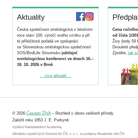
Aktuality
Předpla
Česká společnost ornitologická v letošním
Cena ročního
roce slaví 100. výročí svého vzniku a při
od čísla 1/20
té příležitosti pořádá ve spolupráci
Živy (tedy 59 
se Slovenskou ornitologickou společností
Dvouleté předp
SOS/BirdLife Slovensko
jubilejní
Zjistěte,
jak s
ornitologickou konferenci ve dnech 16.–
18. 10. 2026 v Brně
.
Podrobnější informace ke konferenci
... více aktualit ...
naleznete zde:
https://www.birdlife.cz/konference-2026/
Registrovat se můžete do 6. září.
Upozorňujeme, že termín pro odeslání
© 2026
Časopis ŽIVA
– Rozhled v oboru veškeré přírody.
abstraktu přihlášené přednášky nebo
posteru je už 30. června.
Založil roku 1853 J. E. Purkyně.
Vydává Nakladatelství Academia,
Středisko společných činností AV ČR, v. v. i., za podpory Akademie věd ČR.