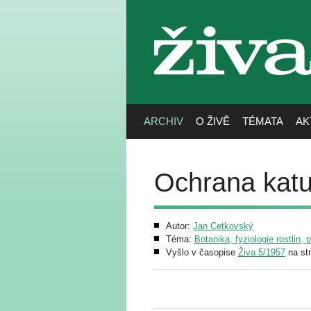
živa
ARCHIV
O ŽIVĚ
TÉMATA
AK
Ochrana katu
Autor:
Jan Cetkovský
Téma:
Botanika, fyziologie rostlin, 
Vyšlo v časopise
Živa 5/1957
na st