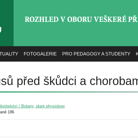
ROZHLED V OBORU VEŠ
TUALITY
FOTOGALERIE
PRO PEDAGOGY A STUDENTY
sů před škůdci a choroba
pěstitelství / Botany, plant physiology
raně 186