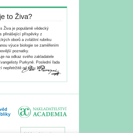
je to Živa?
s Živa je populárně vědecký
s přinášející příspěvky z
ických oborů a zvláštní rubriku
nou výuce biologie se zaměřením
novější poznatky.
je na odkaz svého zakladatele
vangelisty Purkyně. Poslední řada
í nepřetržitě od roku 1953.