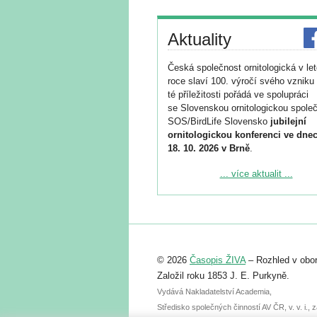
Aktuality
Česká společnost ornitologická v le
roce slaví 100. výročí svého vzniku 
té příležitosti pořádá ve spolupráci
se Slovenskou ornitologickou společ
SOS/BirdLife Slovensko
jubilejní
ornitologickou konferenci ve dnec
18. 10. 2026 v Brně
.
Podrobnější informace ke konferenc
... více aktualit ...
naleznete zde:
https://www.birdlife.cz/konference-2
Registrovat se můžete do 6. září.
Upozorňujeme, že termín pro odeslá
© 2026
Časopis ŽIVA
– Rozhled v obor
abstraktu přihlášené přednášky neb
posteru je už 30. června.
Založil roku 1853 J. E. Purkyně.
Vydává Nakladatelství Academia,
Středisko společných činností AV ČR, v. v. i.