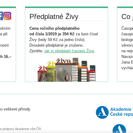
Předplatné Živy
Co 
tošním
Cena ročního předplatného
Časopi
a při
od čísla 1/2019 je 354 Kč
za šest čísel
časopi
Živy (tedy 59 Kč za jedno číslo).
biolog
ností
Dvouleté předplatné je zrušeno.
věnova
Zjistěte,
jak si předplatit časopis Živa
.
na nej
h 16.–
Navazu
Jana E
vycház
i
026/
ní
u veškeré přírody.
o
, za podpory Akademie věd ČR.