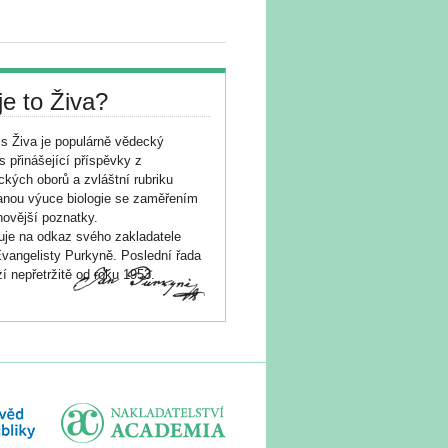
je to Živa?
s Živa je populárně vědecký
s přinášející příspěvky z
ických oborů a zvláštní rubriku
nou výuce biologie se zaměřením
novější poznatky.
je na odkaz svého zakladatele
vangelisty Purkyně. Poslední řada
í nepřetržitě od roku 1953.