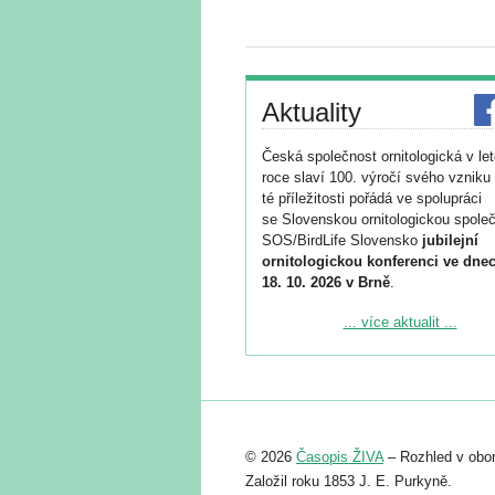
Aktuality
Česká společnost ornitologická v le
roce slaví 100. výročí svého vzniku 
té příležitosti pořádá ve spolupráci
se Slovenskou ornitologickou společ
SOS/BirdLife Slovensko
jubilejní
ornitologickou konferenci ve dnec
18. 10. 2026 v Brně
.
Podrobnější informace ke konferenc
... více aktualit ...
naleznete zde:
https://www.birdlife.cz/konference-2
Registrovat se můžete do 6. září.
Upozorňujeme, že termín pro odeslá
© 2026
Časopis ŽIVA
– Rozhled v obor
abstraktu přihlášené přednášky neb
posteru je už 30. června.
Založil roku 1853 J. E. Purkyně.