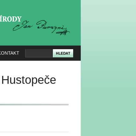
KERÉ PŘÍRODY
KONTAKT
u Hustopeče