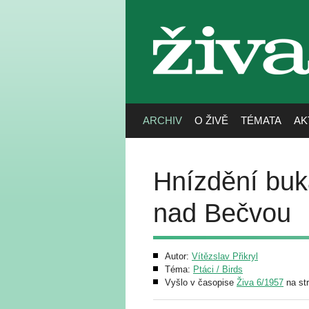
živa
ARCHIV
O ŽIVĚ
TÉMATA
AK
Hnízdění buk
nad Bečvou
Autor:
Vítězslav Přikryl
Téma:
Ptáci / Birds
Vyšlo v časopise
Živa 6/1957
na st