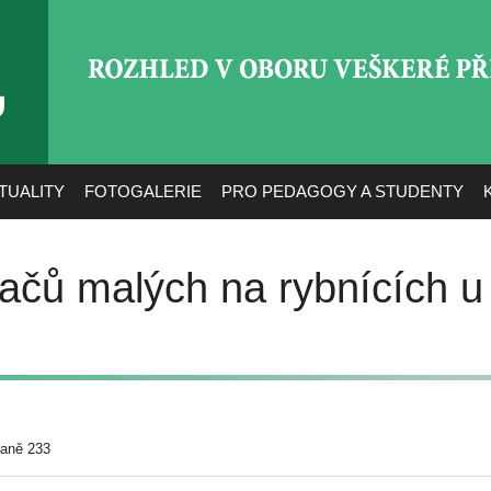
ROZHLED V OBORU VEŠ
TUALITY
FOTOGALERIE
PRO PEDAGOGY A STUDENTY
ačů malých na rybnících 
raně 233