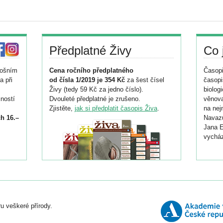
Předplatné Živy
Co 
tošním
Cena ročního předplatného
Časopi
a při
od čísla 1/2019 je 354 Kč
za šest čísel
časopi
Živy (tedy 59 Kč za jedno číslo).
biolog
ností
Dvouleté předplatné je zrušeno.
věnova
Zjistěte,
jak si předplatit časopis Živa
.
na nej
h 16.–
Navazu
Jana E
vycház
i
026/
ní
u veškeré přírody.
o