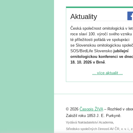
Aktuality
Česká společnost ornitologická v le
roce slaví 100. výročí svého vzniku 
té příležitosti pořádá ve spolupráci
se Slovenskou ornitologickou společ
SOS/BirdLife Slovensko
jubilejní
ornitologickou konferenci ve dnec
18. 10. 2026 v Brně
.
Podrobnější informace ke konferenc
... více aktualit ...
naleznete zde:
https://www.birdlife.cz/konference-2
Registrovat se můžete do 6. září.
Upozorňujeme, že termín pro odeslá
© 2026
Časopis ŽIVA
– Rozhled v obor
abstraktu přihlášené přednášky neb
posteru je už 30. června.
Založil roku 1853 J. E. Purkyně.
Vydává Nakladatelství Academia,
Středisko společných činností AV ČR, v. v. i.