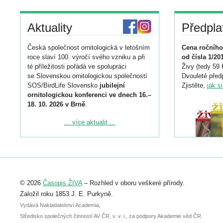
Aktuality
Předpla
Česká společnost ornitologická v letošním
Cena ročního
roce slaví 100. výročí svého vzniku a při
od čísla 1/20
té příležitosti pořádá ve spolupráci
Živy (tedy 59 
se Slovenskou ornitologickou společností
Dvouleté předp
SOS/BirdLife Slovensko
jubilejní
Zjistěte,
jak s
ornitologickou konferenci ve dnech 16.–
18. 10. 2026 v Brně
.
Podrobnější informace ke konferenci
... více aktualit ...
naleznete zde:
https://www.birdlife.cz/konference-2026/
Registrovat se můžete do 6. září.
Upozorňujeme, že termín pro odeslání
© 2026
Časopis ŽIVA
– Rozhled v oboru veškeré přírody.
abstraktu přihlášené přednášky nebo
posteru je už 30. června.
Založil roku 1853 J. E. Purkyně.
Vydává Nakladatelství Academia,
Středisko společných činností AV ČR, v. v. i., za podpory Akademie věd ČR.