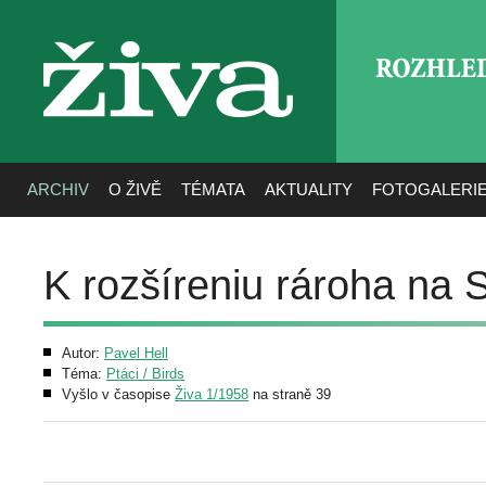
ROZHLE
živa
ARCHIV
O ŽIVĚ
TÉMATA
AKTUALITY
FOTOGALERI
K rozšíreniu rároha na 
Autor:
Pavel Hell
Téma:
Ptáci / Birds
Vyšlo v časopise
Živa 1/1958
na straně 39