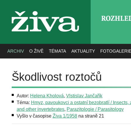
ROZHLE
živa
ARCHIV
O ŽIVĚ
TÉMATA
AKTUALITY
FOTOGALERI
Škodlivost roztočů
Autor:
Helena Kholová
,
Vlstislav Jančařík
Téma:
Hmyz, pavoukovci a ostatní bezobratlí / Insects,
and other invertebrates
,
Parazitologie / Parasitology
Vyšlo v časopise
Živa 1/1958
na straně 21