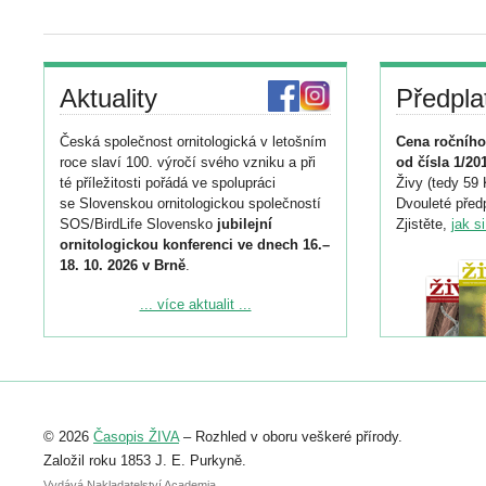
Aktuality
Předpla
Česká společnost ornitologická v letošním
Cena ročního
roce slaví 100. výročí svého vzniku a při
od čísla 1/20
té příležitosti pořádá ve spolupráci
Živy (tedy 59 
se Slovenskou ornitologickou společností
Dvouleté předp
SOS/BirdLife Slovensko
jubilejní
Zjistěte,
jak s
ornitologickou konferenci ve dnech 16.–
18. 10. 2026 v Brně
.
Podrobnější informace ke konferenci
... více aktualit ...
naleznete zde:
https://www.birdlife.cz/konference-2026/
Registrovat se můžete do 6. září.
Upozorňujeme, že termín pro odeslání
© 2026
Časopis ŽIVA
– Rozhled v oboru veškeré přírody.
abstraktu přihlášené přednášky nebo
posteru je už 30. června.
Založil roku 1853 J. E. Purkyně.
Vydává Nakladatelství Academia,