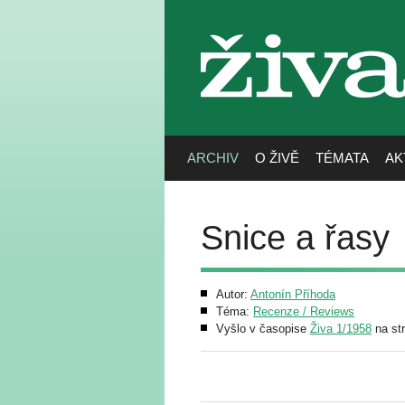
živa
ARCHIV
O ŽIVĚ
TÉMATA
AK
Snice a řasy
Autor:
Antonín Příhoda
Téma:
Recenze / Reviews
Vyšlo v časopise
Živa 1/1958
na st