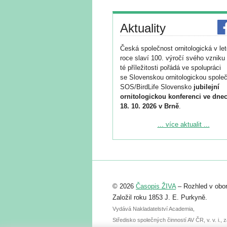
Aktuality
Česká společnost ornitologická v le
roce slaví 100. výročí svého vzniku 
té příležitosti pořádá ve spolupráci
se Slovenskou ornitologickou společ
SOS/BirdLife Slovensko
jubilejní
ornitologickou konferenci ve dnec
18. 10. 2026 v Brně
.
Podrobnější informace ke konferenc
... více aktualit ...
naleznete zde:
https://www.birdlife.cz/konference-2
Registrovat se můžete do 6. září.
Upozorňujeme, že termín pro odeslá
© 2026
Časopis ŽIVA
– Rozhled v obor
abstraktu přihlášené přednášky neb
posteru je už 30. června.
Založil roku 1853 J. E. Purkyně.
Vydává Nakladatelství Academia,
Středisko společných činností AV ČR, v. v. i.