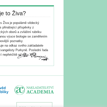
je to Živa?
s Živa je populárně vědecký
s přinášející příspěvky z
ických oborů a zvláštní rubriku
nou výuce biologie se zaměřením
novější poznatky.
je na odkaz svého zakladatele
vangelisty Purkyně. Poslední řada
í nepřetržitě od roku 1953.