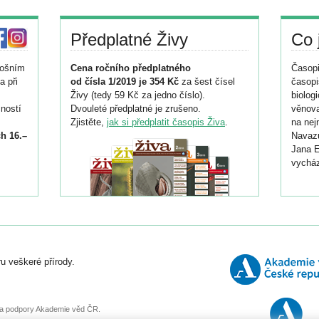
Předplatné Živy
Co 
tošním
Cena ročního předplatného
Časopi
a při
od čísla 1/2019 je 354 Kč
za šest čísel
časopi
Živy (tedy 59 Kč za jedno číslo).
biolog
ností
Dvouleté předplatné je zrušeno.
věnova
Zjistěte,
jak si předplatit časopis Živa
.
na nej
h 16.–
Navazu
Jana E
vycház
i
026/
ní
u veškeré přírody.
o
, za podpory Akademie věd ČR.