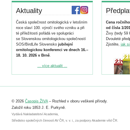
Aktuality
Předpla
Česká společnost ornitologická v letošním
Cena ročního
roce slaví 100. výročí svého vzniku a při
od čísla 1/20
té příležitosti pořádá ve spolupráci
Živy (tedy 59 
se Slovenskou ornitologickou společností
Dvouleté předp
SOS/BirdLife Slovensko
jubilejní
Zjistěte,
jak s
ornitologickou konferenci ve dnech 16.–
18. 10. 2026 v Brně
.
Podrobnější informace ke konferenci
... více aktualit ...
naleznete zde:
https://www.birdlife.cz/konference-2026/
Registrovat se můžete do 6. září.
Upozorňujeme, že termín pro odeslání
© 2026
Časopis ŽIVA
– Rozhled v oboru veškeré přírody.
abstraktu přihlášené přednášky nebo
posteru je už 30. června.
Založil roku 1853 J. E. Purkyně.
Vydává Nakladatelství Academia,
Středisko společných činností AV ČR, v. v. i., za podpory Akademie věd ČR.