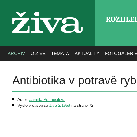
ROZHLE
živa
ARCHIV
O ŽIVĚ
TÉMATA
AKTUALITY
FOTOGALERI
Antibiotika v potravě ryb
Autor:
Jarmila Potměšilová
Vyšlo v časopise
Živa 2/1958
na straně 72