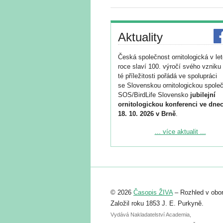
Aktuality
Česká společnost ornitologická v le
roce slaví 100. výročí svého vzniku 
té příležitosti pořádá ve spolupráci
se Slovenskou ornitologickou společ
SOS/BirdLife Slovensko
jubilejní
ornitologickou konferenci ve dnec
18. 10. 2026 v Brně
.
Podrobnější informace ke konferenc
... více aktualit ...
naleznete zde:
https://www.birdlife.cz/konference-2
Registrovat se můžete do 6. září.
Upozorňujeme, že termín pro odeslá
© 2026
Časopis ŽIVA
– Rozhled v obor
abstraktu přihlášené přednášky neb
posteru je už 30. června.
Založil roku 1853 J. E. Purkyně.
Vydává Nakladatelství Academia,