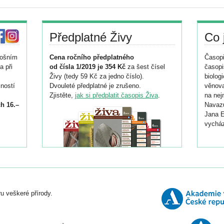
Předplatné Živy
Co 
tošním
Cena ročního předplatného
Časopi
a při
od čísla 1/2019 je 354 Kč
za šest čísel
časopi
Živy (tedy 59 Kč za jedno číslo).
biolog
ností
Dvouleté předplatné je zrušeno.
věnova
Zjistěte,
jak si předplatit časopis Živa
.
na nej
h 16.–
Navazu
Jana E
vycház
i
026/
ní
u veškeré přírody.
o