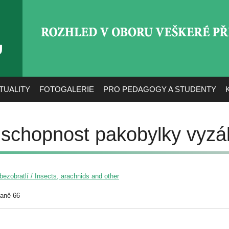
ROZHLED V OBORU VEŠ
TUALITY
FOTOGALERIE
PRO PEDAGOGY A STUDENTY
schopnost pakobylky vyzá
ezobratlí / Insects, arachnids and other
raně 66