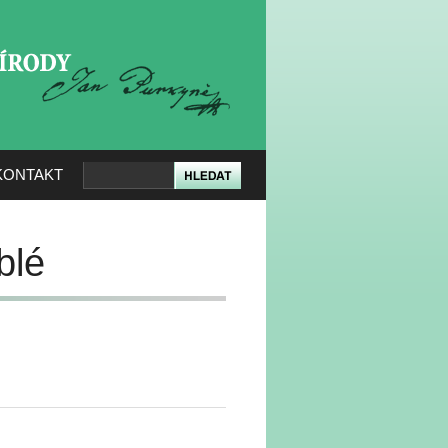
KERÉ PŘÍRODY
KONTAKT
blé