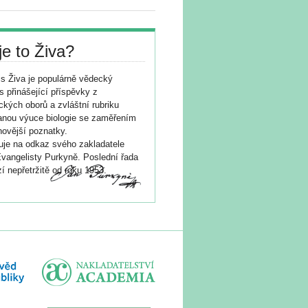
je to Živa?
s Živa je populárně vědecký
s přinášející příspěvky z
ických oborů a zvláštní rubriku
nou výuce biologie se zaměřením
novější poznatky.
je na odkaz svého zakladatele
vangelisty Purkyně. Poslední řada
í nepřetržitě od roku 1953.