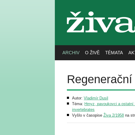
živa
ARCHIV
O ŽIVĚ
TÉMATA
AK
Regenerační 
Autor:
Vladimír Dusil
Téma:
Hmyz, pavoukovci a ostatní b
invertebrates
Vyšlo v časopise
Živa 2/1958
na st