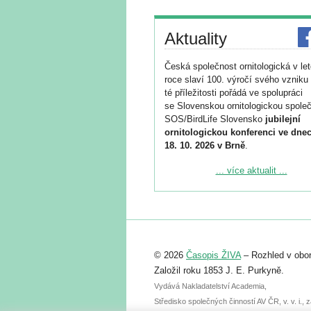
Aktuality
Česká společnost ornitologická v le
roce slaví 100. výročí svého vzniku 
té příležitosti pořádá ve spolupráci
se Slovenskou ornitologickou společ
SOS/BirdLife Slovensko
jubilejní
ornitologickou konferenci ve dnec
18. 10. 2026 v Brně
.
Podrobnější informace ke konferenc
... více aktualit ...
naleznete zde:
https://www.birdlife.cz/konference-2
Registrovat se můžete do 6. září.
Upozorňujeme, že termín pro odeslá
© 2026
Časopis ŽIVA
– Rozhled v obor
abstraktu přihlášené přednášky neb
posteru je už 30. června.
Založil roku 1853 J. E. Purkyně.
Vydává Nakladatelství Academia,
Středisko společných činností AV ČR, v. v. i.