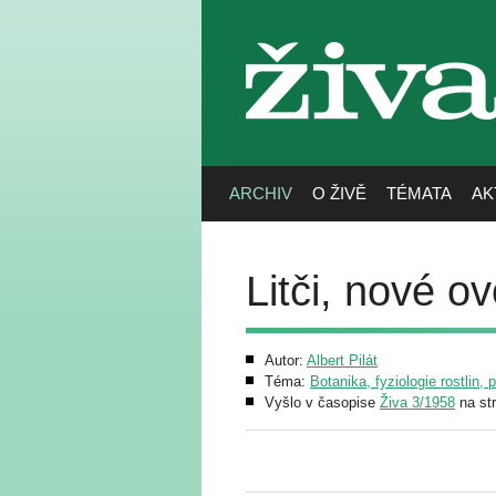
živa
ARCHIV
O ŽIVĚ
TÉMATA
AK
Litči, nové 
Autor:
Albert Pilát
Téma:
Botanika, fyziologie rostlin, 
Vyšlo v časopise
Živa 3/1958
na st