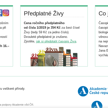
Předplatné Živy
Co 
tošním
Cena ročního předplatného
Časopi
a při
od čísla 1/2019 je 354 Kč
za šest čísel
časopi
Živy (tedy 59 Kč za jedno číslo).
biolog
ností
Dvouleté předplatné je zrušeno.
věnova
Zjistěte,
jak si předplatit časopis Živa
.
na nej
h 16.–
Navazu
Jana E
vycház
i
026/
ní
u veškeré přírody.
o
, za podpory Akademie věd ČR.