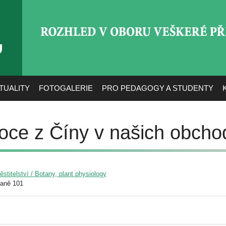
ROZHLED V OBORU VEŠ
TUALITY
FOTOGALERIE
PRO PEDAGOGY A STUDENTY
ovoce z Číny v našich obch
pěstitelství / Botany, plant physiology
raně 101