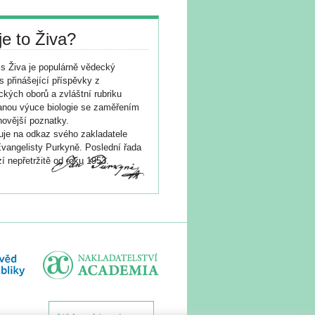
je to Živa?
s Živa je populárně vědecký
s přinášející příspěvky z
ických oborů a zvláštní rubriku
nou výuce biologie se zaměřením
novější poznatky.
je na odkaz svého zakladatele
vangelisty Purkyně. Poslední řada
í nepřetržitě od roku 1953.