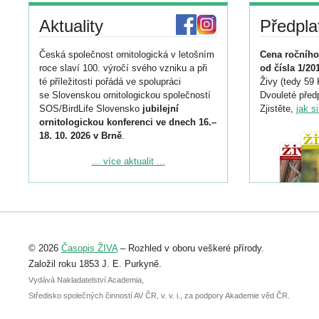
Aktuality
Předpla
Česká společnost ornitologická v letošním
Cena ročního
roce slaví 100. výročí svého vzniku a při
od čísla 1/20
té příležitosti pořádá ve spolupráci
Živy (tedy 59 
se Slovenskou ornitologickou společností
Dvouleté předp
SOS/BirdLife Slovensko
jubilejní
Zjistěte,
jak s
ornitologickou konferenci ve dnech 16.–
18. 10. 2026 v Brně
.
Podrobnější informace ke konferenci
... více aktualit ...
naleznete zde:
https://www.birdlife.cz/konference-2026/
Registrovat se můžete do 6. září.
Upozorňujeme, že termín pro odeslání
© 2026
Časopis ŽIVA
– Rozhled v oboru veškeré přírody.
abstraktu přihlášené přednášky nebo
posteru je už 30. června.
Založil roku 1853 J. E. Purkyně.
Vydává Nakladatelství Academia,
Středisko společných činností AV ČR, v. v. i., za podpory Akademie věd ČR.