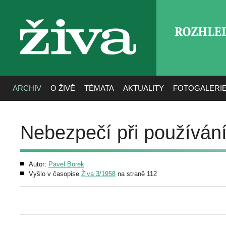
ROZHLE
živa
ARCHIV
O ŽIVĚ
TÉMATA
AKTUALITY
FOTOGALERI
Nebezpečí při používání 
Autor:
Pavel Borek
Vyšlo v časopise
Živa 3/1958
na straně 112