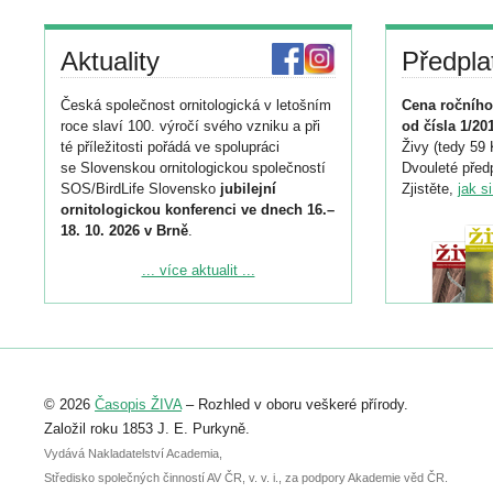
Aktuality
Předpla
Česká společnost ornitologická v letošním
Cena ročního
roce slaví 100. výročí svého vzniku a při
od čísla 1/20
té příležitosti pořádá ve spolupráci
Živy (tedy 59 
se Slovenskou ornitologickou společností
Dvouleté předp
SOS/BirdLife Slovensko
jubilejní
Zjistěte,
jak s
ornitologickou konferenci ve dnech 16.–
18. 10. 2026 v Brně
.
Podrobnější informace ke konferenci
... více aktualit ...
naleznete zde:
https://www.birdlife.cz/konference-2026/
Registrovat se můžete do 6. září.
Upozorňujeme, že termín pro odeslání
© 2026
Časopis ŽIVA
– Rozhled v oboru veškeré přírody.
abstraktu přihlášené přednášky nebo
posteru je už 30. června.
Založil roku 1853 J. E. Purkyně.
Vydává Nakladatelství Academia,
Středisko společných činností AV ČR, v. v. i., za podpory Akademie věd ČR.