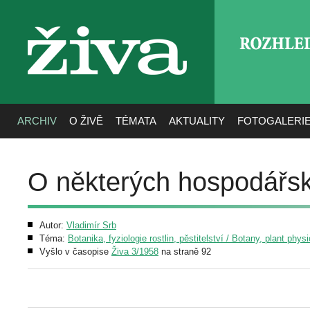
ROZHLE
živa
ARCHIV
O ŽIVĚ
TÉMATA
AKTUALITY
FOTOGALERI
O některých hospodářsk
Autor:
Vladimír Srb
Téma:
Botanika, fyziologie rostlin, pěstitelství / Botany, plant phys
Vyšlo v časopise
Živa 3/1958
na straně 92