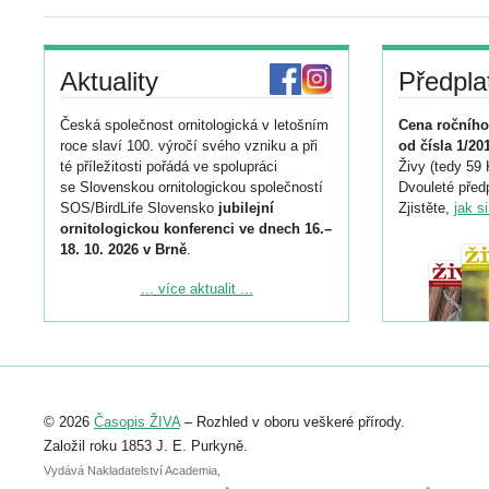
Aktuality
Předpla
Česká společnost ornitologická v letošním
Cena ročního
roce slaví 100. výročí svého vzniku a při
od čísla 1/20
té příležitosti pořádá ve spolupráci
Živy (tedy 59 
se Slovenskou ornitologickou společností
Dvouleté předp
SOS/BirdLife Slovensko
jubilejní
Zjistěte,
jak s
ornitologickou konferenci ve dnech 16.–
18. 10. 2026 v Brně
.
Podrobnější informace ke konferenci
... více aktualit ...
naleznete zde:
https://www.birdlife.cz/konference-2026/
Registrovat se můžete do 6. září.
Upozorňujeme, že termín pro odeslání
© 2026
Časopis ŽIVA
– Rozhled v oboru veškeré přírody.
abstraktu přihlášené přednášky nebo
posteru je už 30. června.
Založil roku 1853 J. E. Purkyně.
Vydává Nakladatelství Academia,