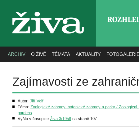
ROZHLE
živa
ARCHIV
O ŽIVĚ
TÉMATA
AKTUALITY
FOTOGALERI
Zajímavosti ze zahranič
Autor:
Jiří Volf
Téma:
Zoologické zahrady, botanické zahrady a parky / Zoological,
gardens
Vyšlo v časopise
Živa 3/1958
na straně 107