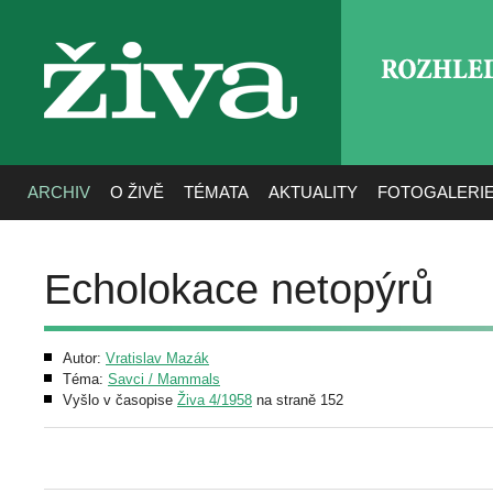
ROZHLE
živa
ARCHIV
O ŽIVĚ
TÉMATA
AKTUALITY
FOTOGALERI
Echolokace netopýrů
Autor:
Vratislav Mazák
Téma:
Savci / Mammals
Vyšlo v časopise
Živa 4/1958
na straně 152