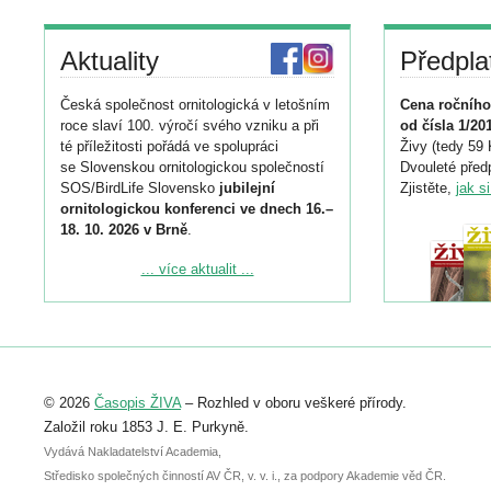
Aktuality
Předpla
Česká společnost ornitologická v letošním
Cena ročního
roce slaví 100. výročí svého vzniku a při
od čísla 1/20
té příležitosti pořádá ve spolupráci
Živy (tedy 59 
se Slovenskou ornitologickou společností
Dvouleté předp
SOS/BirdLife Slovensko
jubilejní
Zjistěte,
jak s
ornitologickou konferenci ve dnech 16.–
18. 10. 2026 v Brně
.
Podrobnější informace ke konferenci
... více aktualit ...
naleznete zde:
https://www.birdlife.cz/konference-2026/
Registrovat se můžete do 6. září.
Upozorňujeme, že termín pro odeslání
© 2026
Časopis ŽIVA
– Rozhled v oboru veškeré přírody.
abstraktu přihlášené přednášky nebo
posteru je už 30. června.
Založil roku 1853 J. E. Purkyně.
Vydává Nakladatelství Academia,
Středisko společných činností AV ČR, v. v. i., za podpory Akademie věd ČR.