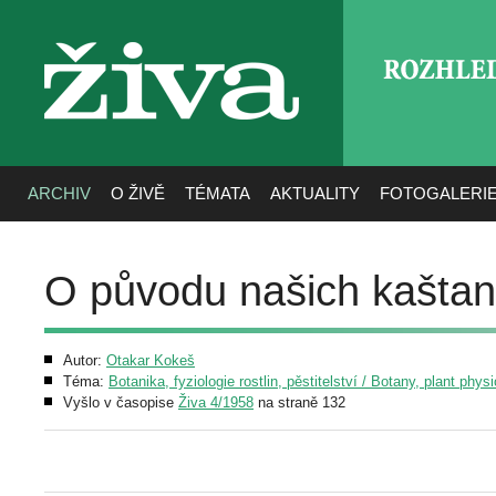
ROZHLE
živa
ARCHIV
O ŽIVĚ
TÉMATA
AKTUALITY
FOTOGALERI
O původu našich kašta
Autor:
Otakar Kokeš
Téma:
Botanika, fyziologie rostlin, pěstitelství / Botany, plant phys
Vyšlo v časopise
Živa 4/1958
na straně 132