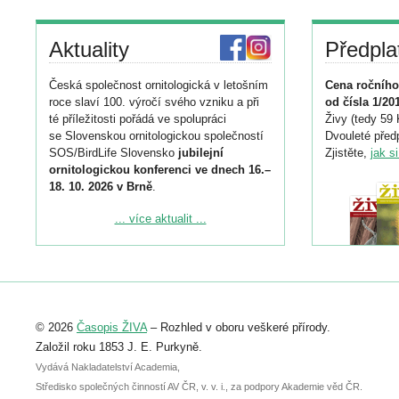
Aktuality
Předpla
Česká společnost ornitologická v letošním
Cena ročního
roce slaví 100. výročí svého vzniku a při
od čísla 1/20
té příležitosti pořádá ve spolupráci
Živy (tedy 59 
se Slovenskou ornitologickou společností
Dvouleté předp
SOS/BirdLife Slovensko
jubilejní
Zjistěte,
jak s
ornitologickou konferenci ve dnech 16.–
18. 10. 2026 v Brně
.
Podrobnější informace ke konferenci
... více aktualit ...
naleznete zde:
https://www.birdlife.cz/konference-2026/
Registrovat se můžete do 6. září.
Upozorňujeme, že termín pro odeslání
© 2026
Časopis ŽIVA
– Rozhled v oboru veškeré přírody.
abstraktu přihlášené přednášky nebo
posteru je už 30. června.
Založil roku 1853 J. E. Purkyně.
Vydává Nakladatelství Academia,
Středisko společných činností AV ČR, v. v. i., za podpory Akademie věd ČR.