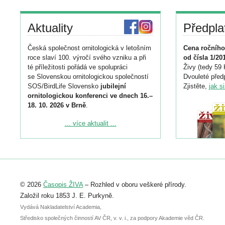
Aktuality
Předpla
Česká společnost ornitologická v letošním
Cena ročního
roce slaví 100. výročí svého vzniku a při
od čísla 1/20
té příležitosti pořádá ve spolupráci
Živy (tedy 59 
se Slovenskou ornitologickou společností
Dvouleté předp
SOS/BirdLife Slovensko
jubilejní
Zjistěte,
jak s
ornitologickou konferenci ve dnech 16.–
18. 10. 2026 v Brně
.
Podrobnější informace ke konferenci
... více aktualit ...
naleznete zde:
https://www.birdlife.cz/konference-2026/
Registrovat se můžete do 6. září.
Upozorňujeme, že termín pro odeslání
© 2026
Časopis ŽIVA
– Rozhled v oboru veškeré přírody.
abstraktu přihlášené přednášky nebo
posteru je už 30. června.
Založil roku 1853 J. E. Purkyně.
Vydává Nakladatelství Academia,
Středisko společných činností AV ČR, v. v. i., za podpory Akademie věd ČR.