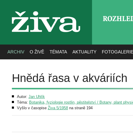
ROZHLE
živa
ARCHIV
O ŽIVĚ
TÉMATA
AKTUALITY
FOTOGALERI
Hnědá řasa v akváriích
Autor:
Jan Uhlík
Téma:
Botanika, fyziologie rostlin, pěstitelství / Botany, plant phys
Vyšlo v časopise
Živa 5/1958
na straně 194