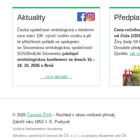
Aktuality
Předpla
Česká společnost ornitologická v letošním
Cena ročního
roce slaví 100. výročí svého vzniku a při
od čísla 1/20
té příležitosti pořádá ve spolupráci
Živy (tedy 59 
se Slovenskou ornitologickou společností
Dvouleté předp
SOS/BirdLife Slovensko
jubilejní
Zjistěte,
jak s
ornitologickou konferenci ve dnech 16.–
18. 10. 2026 v Brně
.
Podrobnější informace ke konferenci
... více aktualit ...
naleznete zde:
https://www.birdlife.cz/konference-2026/
Registrovat se můžete do 6. září.
Upozorňujeme, že termín pro odeslání
© 2026
Časopis ŽIVA
– Rozhled v oboru veškeré přírody.
abstraktu přihlášené přednášky nebo
posteru je už 30. června.
Založil roku 1853 J. E. Purkyně.
Vydává Nakladatelství Academia,
Středisko společných činností AV ČR, v. v. i., za podpory Akademie věd ČR.