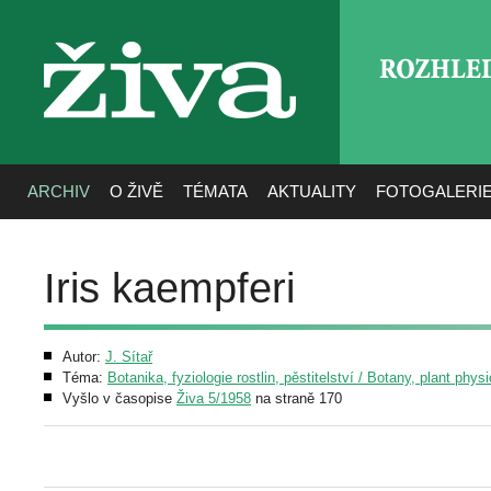
ROZHLE
živa
ARCHIV
O ŽIVĚ
TÉMATA
AKTUALITY
FOTOGALERI
Iris kaempferi
Autor:
J. Sítař
Téma:
Botanika, fyziologie rostlin, pěstitelství / Botany, plant phys
Vyšlo v časopise
Živa 5/1958
na straně 170