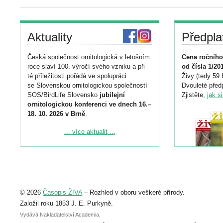
Aktuality
Předpla
Česká společnost ornitologická v letošním
Cena ročního
roce slaví 100. výročí svého vzniku a při
od čísla 1/20
té příležitosti pořádá ve spolupráci
Živy (tedy 59 
se Slovenskou ornitologickou společností
Dvouleté předp
SOS/BirdLife Slovensko
jubilejní
Zjistěte,
jak s
ornitologickou konferenci ve dnech 16.–
18. 10. 2026 v Brně
.
Podrobnější informace ke konferenci
... více aktualit ...
naleznete zde:
https://www.birdlife.cz/konference-2026/
Registrovat se můžete do 6. září.
Upozorňujeme, že termín pro odeslání
© 2026
Časopis ŽIVA
– Rozhled v oboru veškeré přírody.
abstraktu přihlášené přednášky nebo
posteru je už 30. června.
Založil roku 1853 J. E. Purkyně.
Vydává Nakladatelství Academia,