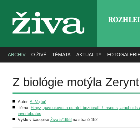
ROZHLE
živa
ARCHIV
O ŽIVĚ
TÉMATA
AKTUALITY
FOTOGALERI
Z biológie motýla Zerynt
Autor:
A. Vojtuň
Téma:
Hmyz, pavoukovci a ostatní bezobratlí / Insects, arachnids 
invertebrates
Vyšlo v časopise
Živa 5/1958
na straně 182