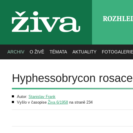
ROZHLE
živa
ARCHIV
O ŽIVĚ
TÉMATA
AKTUALITY
FOTOGALERI
Hyphessobrycon rosace
Autor:
Stanislav Frank
Vyšlo v časopise
Živa 6/1958
na straně 234