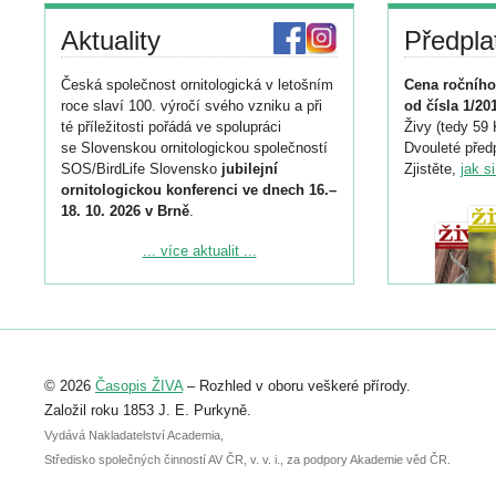
Aktuality
Předpla
Česká společnost ornitologická v letošním
Cena ročního
roce slaví 100. výročí svého vzniku a při
od čísla 1/20
té příležitosti pořádá ve spolupráci
Živy (tedy 59 
se Slovenskou ornitologickou společností
Dvouleté předp
SOS/BirdLife Slovensko
jubilejní
Zjistěte,
jak s
ornitologickou konferenci ve dnech 16.–
18. 10. 2026 v Brně
.
Podrobnější informace ke konferenci
... více aktualit ...
naleznete zde:
https://www.birdlife.cz/konference-2026/
Registrovat se můžete do 6. září.
Upozorňujeme, že termín pro odeslání
© 2026
Časopis ŽIVA
– Rozhled v oboru veškeré přírody.
abstraktu přihlášené přednášky nebo
posteru je už 30. června.
Založil roku 1853 J. E. Purkyně.
Vydává Nakladatelství Academia,
Středisko společných činností AV ČR, v. v. i., za podpory Akademie věd ČR.