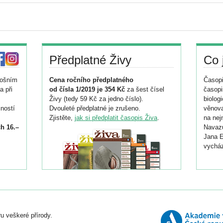
Předplatné Živy
Co 
tošním
Cena ročního předplatného
Časopi
a při
od čísla 1/2019 je 354 Kč
za šest čísel
časopi
Živy (tedy 59 Kč za jedno číslo).
biolog
ností
Dvouleté předplatné je zrušeno.
věnova
Zjistěte,
jak si předplatit časopis Živa
.
na nej
h 16.–
Navazu
Jana E
vycház
i
026/
ní
u veškeré přírody.
o