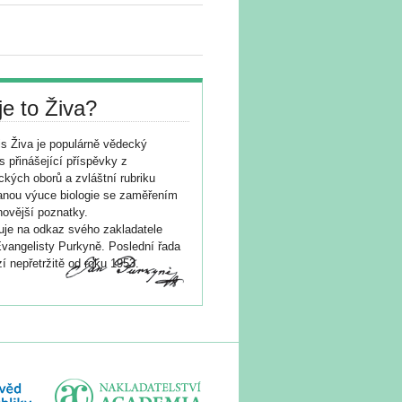
je to Živa?
s Živa je populárně vědecký
s přinášející příspěvky z
ických oborů a zvláštní rubriku
nou výuce biologie se zaměřením
novější poznatky.
je na odkaz svého zakladatele
vangelisty Purkyně. Poslední řada
í nepřetržitě od roku 1953.