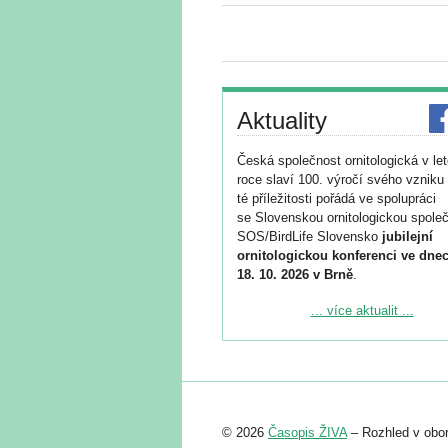
Aktuality
Česká společnost ornitologická v le
roce slaví 100. výročí svého vzniku 
té příležitosti pořádá ve spolupráci
se Slovenskou ornitologickou společ
SOS/BirdLife Slovensko
jubilejní
ornitologickou konferenci ve dnec
18. 10. 2026 v Brně
.
Podrobnější informace ke konferenc
... více aktualit ...
naleznete zde:
https://www.birdlife.cz/konference-2
Registrovat se můžete do 6. září.
Upozorňujeme, že termín pro odeslá
© 2026
Časopis ŽIVA
– Rozhled v obor
abstraktu přihlášené přednášky neb