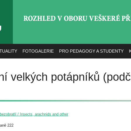
ROZHLED V OBORU VEŠ
TUALITY
FOTOGALERIE
PRO PEDAGOGY A STUDENTY
ní velkých potápníků (pod
ezobratlí / Insects, arachnids and other
raně 222