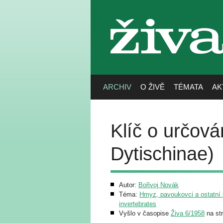
živa
ARCHIV
O ŽIVĚ
TÉMATA
AK
Klíč o určová
Dytischinae)
Autor:
Bořivoj Novák
Téma:
Hmyz, pavoukovci a ostatní b
invertebrates
Vyšlo v časopise
Živa 6/1958
na st