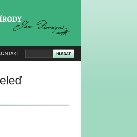
KERÉ PŘÍRODY
KONTAKT
čeleď