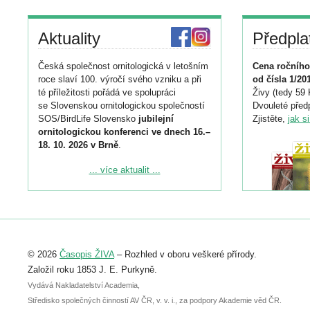
Aktuality
Předpla
Česká společnost ornitologická v letošním
Cena ročního
roce slaví 100. výročí svého vzniku a při
od čísla 1/20
té příležitosti pořádá ve spolupráci
Živy (tedy 59 
se Slovenskou ornitologickou společností
Dvouleté předp
SOS/BirdLife Slovensko
jubilejní
Zjistěte,
jak s
ornitologickou konferenci ve dnech 16.–
18. 10. 2026 v Brně
.
Podrobnější informace ke konferenci
... více aktualit ...
naleznete zde:
https://www.birdlife.cz/konference-2026/
Registrovat se můžete do 6. září.
Upozorňujeme, že termín pro odeslání
© 2026
Časopis ŽIVA
– Rozhled v oboru veškeré přírody.
abstraktu přihlášené přednášky nebo
posteru je už 30. června.
Založil roku 1853 J. E. Purkyně.
Vydává Nakladatelství Academia,
Středisko společných činností AV ČR, v. v. i., za podpory Akademie věd ČR.