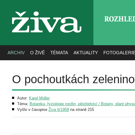
ROZHLE
živa
ARCHIV
O ŽIVĚ
TÉMATA
AKTUALITY
FOTOGALERI
O pochoutkách zelenin
Autor:
Karel Müller
Téma:
Botanika, fyziologie rostlin, pěstitelství / Botany, plant phys
Vyšlo v časopise
Živa 6/1958
na straně 215