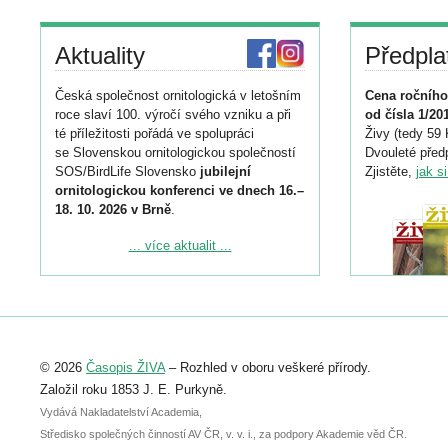
Aktuality
Předpla
Česká společnost ornitologická v letošním
Cena ročního
roce slaví 100. výročí svého vzniku a při
od čísla 1/20
té příležitosti pořádá ve spolupráci
Živy (tedy 59 
se Slovenskou ornitologickou společností
Dvouleté předp
SOS/BirdLife Slovensko
jubilejní
Zjistěte,
jak s
ornitologickou konferenci ve dnech 16.–
18. 10. 2026 v Brně
.
Podrobnější informace ke konferenci
... více aktualit ...
naleznete zde:
https://www.birdlife.cz/konference-2026/
Registrovat se můžete do 6. září.
Upozorňujeme, že termín pro odeslání
© 2026
Časopis ŽIVA
– Rozhled v oboru veškeré přírody.
abstraktu přihlášené přednášky nebo
posteru je už 30. června.
Založil roku 1853 J. E. Purkyně.
Vydává Nakladatelství Academia,
Středisko společných činností AV ČR, v. v. i., za podpory Akademie věd ČR.