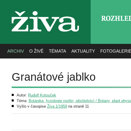
ROZHLE
živa
ARCHIV
O ŽIVĚ
TÉMATA
AKTUALITY
FOTOGALERI
Granátové jablko
Autor:
Rudolf Kotouček
Téma:
Botanika, fyziologie rostlin, pěstitelství / Botany, plant phys
Vyšlo v časopise
Živa 1/1959
na straně 11