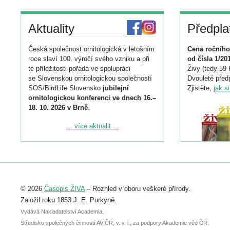
Aktuality
Předpla
Česká společnost ornitologická v letošním
Cena ročního
roce slaví 100. výročí svého vzniku a při
od čísla 1/20
té příležitosti pořádá ve spolupráci
Živy (tedy 59 
se Slovenskou ornitologickou společností
Dvouleté předp
SOS/BirdLife Slovensko
jubilejní
Zjistěte,
jak s
ornitologickou konferenci ve dnech 16.–
18. 10. 2026 v Brně
.
Podrobnější informace ke konferenci
... více aktualit ...
naleznete zde:
https://www.birdlife.cz/konference-2026/
Registrovat se můžete do 6. září.
Upozorňujeme, že termín pro odeslání
© 2026
Časopis ŽIVA
– Rozhled v oboru veškeré přírody.
abstraktu přihlášené přednášky nebo
posteru je už 30. června.
Založil roku 1853 J. E. Purkyně.
Vydává Nakladatelství Academia,
Středisko společných činností AV ČR, v. v. i., za podpory Akademie věd ČR.