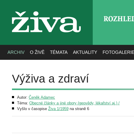
ROZHLE
živa
ARCHIV
O ŽIVĚ
TÉMATA
AKTUALITY
FOTOGALERI
Výživa a zdraví
Autor:
Čeněk Adamec
Téma:
Obecné články a jiné obory (geovědy, lékařství aj.) /
Vyšlo v časopise
Živa 1/1959
na straně 6