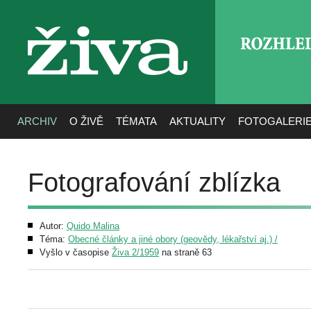
ROZHLE
živa
ARCHIV
O ŽIVĚ
TÉMATA
AKTUALITY
FOTOGALERI
Fotografování zblízka
Autor:
Quido Malina
Téma:
Obecné články a jiné obory (geovědy, lékařství aj.) /
Vyšlo v časopise
Živa 2/1959
na straně 63