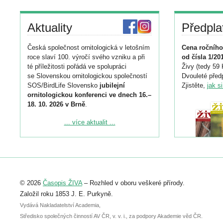
Aktuality
Předpla
Česká společnost ornitologická v letošním
Cena ročního
roce slaví 100. výročí svého vzniku a při
od čísla 1/20
té příležitosti pořádá ve spolupráci
Živy (tedy 59 
se Slovenskou ornitologickou společností
Dvouleté předp
SOS/BirdLife Slovensko
jubilejní
Zjistěte,
jak s
ornitologickou konferenci ve dnech 16.–
18. 10. 2026 v Brně
.
Podrobnější informace ke konferenci
... více aktualit ...
naleznete zde:
https://www.birdlife.cz/konference-2026/
Registrovat se můžete do 6. září.
Upozorňujeme, že termín pro odeslání
© 2026
Časopis ŽIVA
– Rozhled v oboru veškeré přírody.
abstraktu přihlášené přednášky nebo
posteru je už 30. června.
Založil roku 1853 J. E. Purkyně.
Vydává Nakladatelství Academia,
Středisko společných činností AV ČR, v. v. i., za podpory Akademie věd ČR.