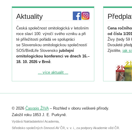
Aktuality
Předpla
Česká společnost ornitologická v letošním
Cena ročního
roce slaví 100. výročí svého vzniku a při
od čísla 1/20
té příležitosti pořádá ve spolupráci
Živy (tedy 59 
se Slovenskou ornitologickou společností
Dvouleté předp
SOS/BirdLife Slovensko
jubilejní
Zjistěte,
jak s
ornitologickou konferenci ve dnech 16.–
18. 10. 2026 v Brně
.
Podrobnější informace ke konferenci
... více aktualit ...
naleznete zde:
https://www.birdlife.cz/konference-2026/
Registrovat se můžete do 6. září.
Upozorňujeme, že termín pro odeslání
© 2026
Časopis ŽIVA
– Rozhled v oboru veškeré přírody.
abstraktu přihlášené přednášky nebo
posteru je už 30. června.
Založil roku 1853 J. E. Purkyně.
Vydává Nakladatelství Academia,
Středisko společných činností AV ČR, v. v. i., za podpory Akademie věd ČR.