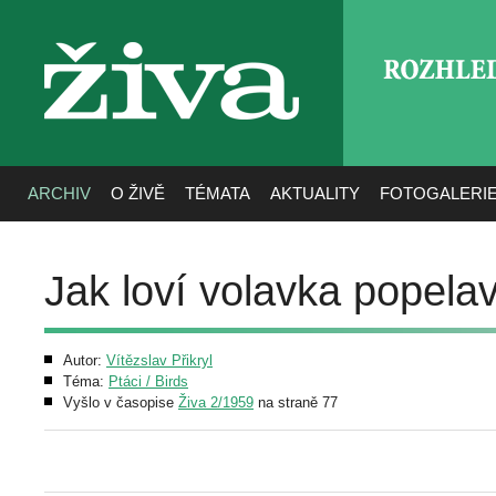
ROZHLE
živa
ARCHIV
O ŽIVĚ
TÉMATA
AKTUALITY
FOTOGALERI
Jak loví volavka popela
Autor:
Vítězslav Přikryl
Téma:
Ptáci / Birds
Vyšlo v časopise
Živa 2/1959
na straně 77