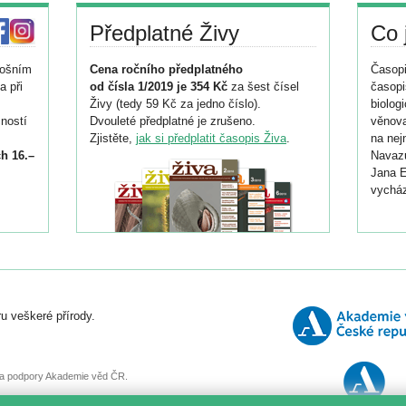
Předplatné Živy
Co 
tošním
Cena ročního předplatného
Časopi
a při
od čísla 1/2019 je 354 Kč
za šest čísel
časopi
Živy (tedy 59 Kč za jedno číslo).
biolog
ností
Dvouleté předplatné je zrušeno.
věnova
Zjistěte,
jak si předplatit časopis Živa
.
na nej
h 16.–
Navazu
Jana E
vycház
i
026/
ní
u veškeré přírody.
o
, za podpory Akademie věd ČR.