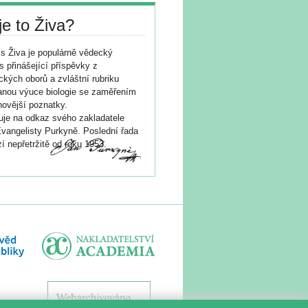
je to Živa?
s Živa je populárně vědecký
s přinášející příspěvky z
ických oborů a zvláštní rubriku
nou výuce biologie se zaměřením
novější poznatky.
je na odkaz svého zakladatele
vangelisty Purkyně. Poslední řada
í nepřetržitě od roku 1953.