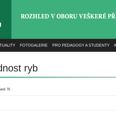
ROZHLED V OBORU VEŠ
TUALITY
FOTOGALERIE
PRO PEDAGOGY A STUDENTY
dnost ryb
raně 76