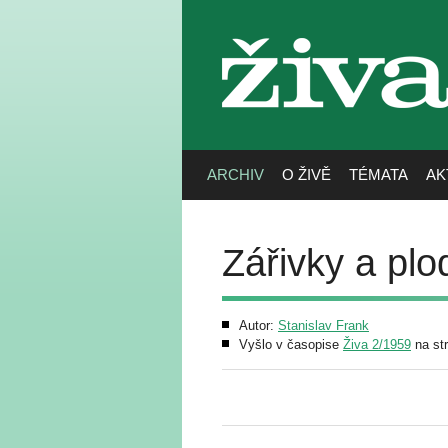
živa
ARCHIV
O ŽIVĚ
TÉMATA
AK
Zářivky a plo
Autor:
Stanislav Frank
Vyšlo v časopise
Živa 2/1959
na st