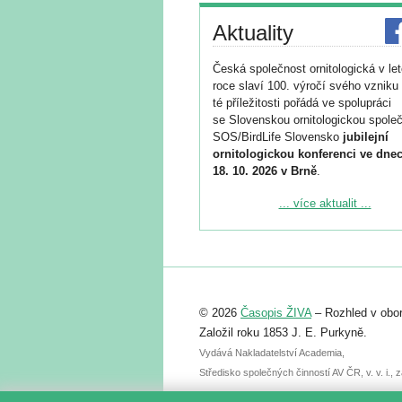
Aktuality
Česká společnost ornitologická v le
roce slaví 100. výročí svého vzniku 
té příležitosti pořádá ve spolupráci
se Slovenskou ornitologickou společ
SOS/BirdLife Slovensko
jubilejní
ornitologickou konferenci ve dnec
18. 10. 2026 v Brně
.
Podrobnější informace ke konferenc
... více aktualit ...
naleznete zde:
https://www.birdlife.cz/konference-2
Registrovat se můžete do 6. září.
Upozorňujeme, že termín pro odeslá
© 2026
Časopis ŽIVA
– Rozhled v obor
abstraktu přihlášené přednášky neb
posteru je už 30. června.
Založil roku 1853 J. E. Purkyně.
Vydává Nakladatelství Academia,
Středisko společných činností AV ČR, v. v. i.