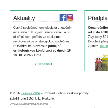
Aktuality
Předpla
Česká společnost ornitologická v letošním
Cena ročního
roce slaví 100. výročí svého vzniku a při
od čísla 1/20
té příležitosti pořádá ve spolupráci
Živy (tedy 59 
se Slovenskou ornitologickou společností
Dvouleté předp
SOS/BirdLife Slovensko
jubilejní
Zjistěte,
jak s
ornitologickou konferenci ve dnech 16.–
18. 10. 2026 v Brně
.
Podrobnější informace ke konferenci
... více aktualit ...
naleznete zde:
https://www.birdlife.cz/konference-2026/
Registrovat se můžete do 6. září.
Upozorňujeme, že termín pro odeslání
© 2026
Časopis ŽIVA
– Rozhled v oboru veškeré přírody.
abstraktu přihlášené přednášky nebo
posteru je už 30. června.
Založil roku 1853 J. E. Purkyně.
Vydává Nakladatelství Academia,