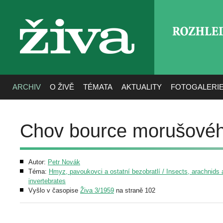
ROZHLE
živa
ARCHIV
O ŽIVĚ
TÉMATA
AKTUALITY
FOTOGALERI
Chov bource morušové
Autor:
Petr Novák
Téma:
Hmyz, pavoukovci a ostatní bezobratlí / Insects, arachnids 
invertebrates
Vyšlo v časopise
Živa 3/1959
na straně 102