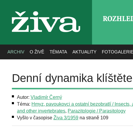
ROZHLE
živa
ARCHIV
O ŽIVĚ
TÉMATA
AKTUALITY
FOTOGALERI
Denní dynamika klíštět
Autor:
Vladimír Černý
Téma:
Hmyz, pavoukovci a ostatní bezobratlí / Insects,
and other invertebrates
,
Parazitologie / Parasitology
Vyšlo v časopise
Živa 3/1959
na straně 109