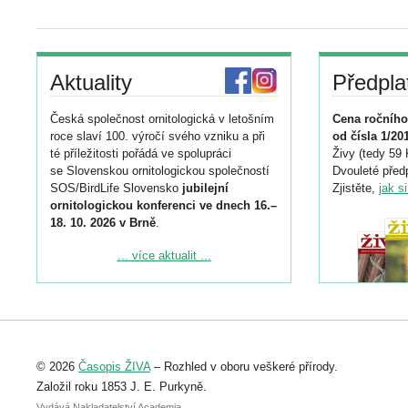
Aktuality
Předpla
Česká společnost ornitologická v letošním
Cena ročního
roce slaví 100. výročí svého vzniku a při
od čísla 1/20
té příležitosti pořádá ve spolupráci
Živy (tedy 59 
se Slovenskou ornitologickou společností
Dvouleté předp
SOS/BirdLife Slovensko
jubilejní
Zjistěte,
jak s
ornitologickou konferenci ve dnech 16.–
18. 10. 2026 v Brně
.
Podrobnější informace ke konferenci
... více aktualit ...
naleznete zde:
https://www.birdlife.cz/konference-2026/
Registrovat se můžete do 6. září.
Upozorňujeme, že termín pro odeslání
© 2026
Časopis ŽIVA
– Rozhled v oboru veškeré přírody.
abstraktu přihlášené přednášky nebo
posteru je už 30. června.
Založil roku 1853 J. E. Purkyně.
Vydává Nakladatelství Academia,