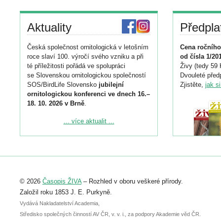
Aktuality
Předpla
Česká společnost ornitologická v letošním
Cena ročního
roce slaví 100. výročí svého vzniku a při
od čísla 1/20
té příležitosti pořádá ve spolupráci
Živy (tedy 59 
se Slovenskou ornitologickou společností
Dvouleté předp
SOS/BirdLife Slovensko
jubilejní
Zjistěte,
jak s
ornitologickou konferenci ve dnech 16.–
18. 10. 2026 v Brně
.
Podrobnější informace ke konferenci
... více aktualit ...
naleznete zde:
https://www.birdlife.cz/konference-2026/
Registrovat se můžete do 6. září.
Upozorňujeme, že termín pro odeslání
© 2026
Časopis ŽIVA
– Rozhled v oboru veškeré přírody.
abstraktu přihlášené přednášky nebo
posteru je už 30. června.
Založil roku 1853 J. E. Purkyně.
Vydává Nakladatelství Academia,
Středisko společných činností AV ČR, v. v. i., za podpory Akademie věd ČR.