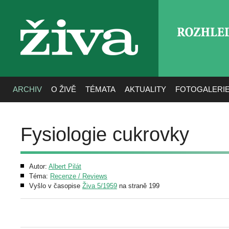
ROZHLE
živa
ARCHIV
O ŽIVĚ
TÉMATA
AKTUALITY
FOTOGALERI
Fysiologie cukrovky
Autor:
Albert Pilát
Téma:
Recenze / Reviews
Vyšlo v časopise
Živa 5/1959
na straně 199