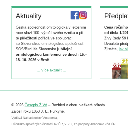
Aktuality
Předpla
Česká společnost ornitologická v letošním
Cena ročního
roce slaví 100. výročí svého vzniku a při
od čísla 1/20
té příležitosti pořádá ve spolupráci
Živy (tedy 59 
se Slovenskou ornitologickou společností
Dvouleté předp
SOS/BirdLife Slovensko
jubilejní
Zjistěte,
jak s
ornitologickou konferenci ve dnech 16.–
18. 10. 2026 v Brně
.
Podrobnější informace ke konferenci
... více aktualit ...
naleznete zde:
https://www.birdlife.cz/konference-2026/
Registrovat se můžete do 6. září.
Upozorňujeme, že termín pro odeslání
© 2026
Časopis ŽIVA
– Rozhled v oboru veškeré přírody.
abstraktu přihlášené přednášky nebo
posteru je už 30. června.
Založil roku 1853 J. E. Purkyně.
Vydává Nakladatelství Academia,
Středisko společných činností AV ČR, v. v. i., za podpory Akademie věd ČR.