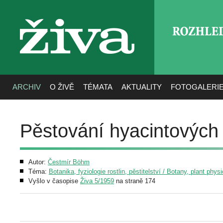
ROZHLE
živa
ARCHIV
O ŽIVĚ
TÉMATA
AKTUALITY
FOTOGALERI
Pěstování hyacintových 
Autor:
Čestmír Böhm
Téma:
Botanika, fyziologie rostlin, pěstitelství / Botany, plant phys
Vyšlo v časopise
Živa 5/1959
na straně 174