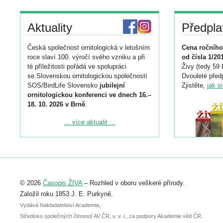
Aktuality
Předpla
Česká společnost ornitologická v letošním
Cena ročního
roce slaví 100. výročí svého vzniku a při
od čísla 1/20
té příležitosti pořádá ve spolupráci
Živy (tedy 59 
se Slovenskou ornitologickou společností
Dvouleté předp
SOS/BirdLife Slovensko
jubilejní
Zjistěte,
jak s
ornitologickou konferenci ve dnech 16.–
18. 10. 2026 v Brně
.
Podrobnější informace ke konferenci
... více aktualit ...
naleznete zde:
https://www.birdlife.cz/konference-2026/
Registrovat se můžete do 6. září.
Upozorňujeme, že termín pro odeslání
© 2026
Časopis ŽIVA
– Rozhled v oboru veškeré přírody.
abstraktu přihlášené přednášky nebo
posteru je už 30. června.
Založil roku 1853 J. E. Purkyně.
Vydává Nakladatelství Academia,
Středisko společných činností AV ČR, v. v. i., za podpory Akademie věd ČR.