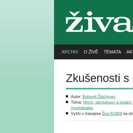
živa
ARCHIV
O ŽIVĚ
TÉMATA
AK
Zkušenosti s
Autor:
Bohumil Ždichynec
Téma:
Hmyz, pavoukovci a ostatní b
invertebrates
Vyšlo v časopise
Živa 5/1959
na st