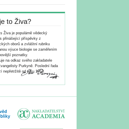
je to Živa?
s Živa je populárně vědecký
s přinášející příspěvky z
ických oborů a zvláštní rubriku
nou výuce biologie se zaměřením
novější poznatky.
je na odkaz svého zakladatele
vangelisty Purkyně. Poslední řada
í nepřetržitě od roku 1953.