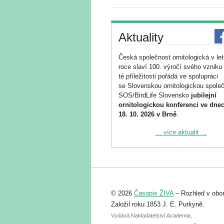
Aktuality
Česká společnost ornitologická v le
roce slaví 100. výročí svého vzniku 
té příležitosti pořádá ve spolupráci
se Slovenskou ornitologickou společ
SOS/BirdLife Slovensko
jubilejní
ornitologickou konferenci ve dnec
18. 10. 2026 v Brně
.
Podrobnější informace ke konferenc
... více aktualit ...
naleznete zde:
https://www.birdlife.cz/konference-2
Registrovat se můžete do 6. září.
Upozorňujeme, že termín pro odeslá
© 2026
Časopis ŽIVA
– Rozhled v obor
abstraktu přihlášené přednášky neb
posteru je už 30. června.
Založil roku 1853 J. E. Purkyně.
Vydává Nakladatelství Academia,