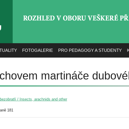
ROZHLED V OBORU VEŠ
TUALITY
FOTOGALERIE
PRO PEDAGOGY A STUDENTY
 chovem martináče dubov
ezobratlí / Insects, arachnids and other
raně 181