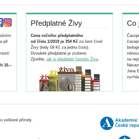
Předplatné Živy
Co 
tošním
Cena ročního předplatného
Časopi
a při
od čísla 1/2019 je 354 Kč
za šest čísel
časopi
Živy (tedy 59 Kč za jedno číslo).
biolog
ností
Dvouleté předplatné je zrušeno.
věnova
Zjistěte,
jak si předplatit časopis Živa
.
na nej
h 16.–
Navazu
Jana E
vycház
i
026/
ní
u veškeré přírody.
o