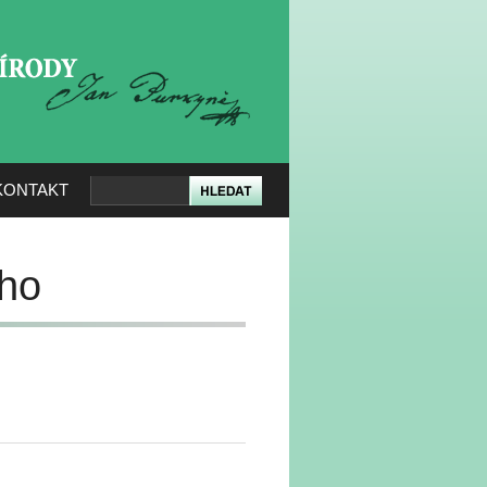
KERÉ PŘÍRODY
KONTAKT
ého