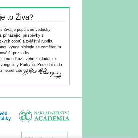
je to Živa?
s Živa je populárně vědecký
s přinášející příspěvky z
ických oborů a zvláštní rubriku
nou výuce biologie se zaměřením
novější poznatky.
je na odkaz svého zakladatele
vangelisty Purkyně. Poslední řada
í nepřetržitě od roku 1953.