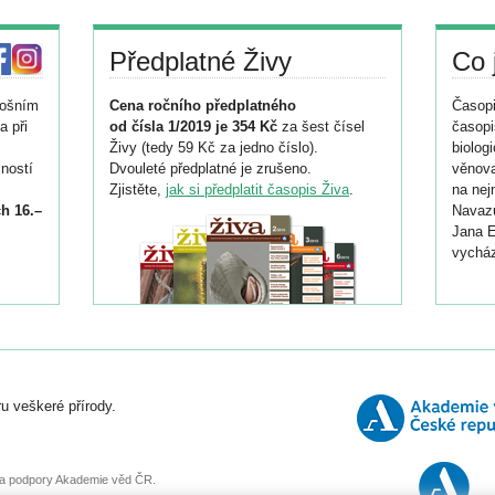
Předplatné Živy
Co 
tošním
Cena ročního předplatného
Časopi
a při
od čísla 1/2019 je 354 Kč
za šest čísel
časopi
Živy (tedy 59 Kč za jedno číslo).
biolog
ností
Dvouleté předplatné je zrušeno.
věnova
Zjistěte,
jak si předplatit časopis Živa
.
na nej
h 16.–
Navazu
Jana E
vycház
i
026/
ní
u veškeré přírody.
o
, za podpory Akademie věd ČR.