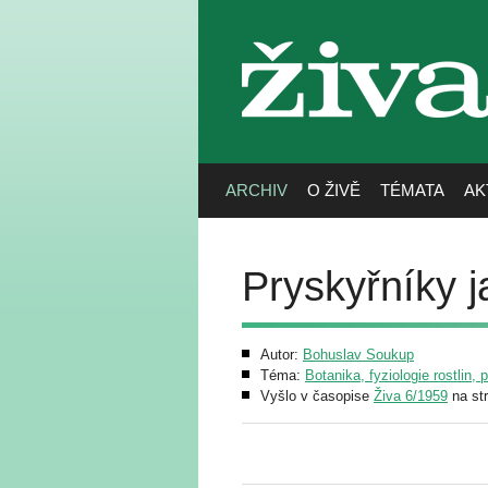
živa
ARCHIV
O ŽIVĚ
TÉMATA
AK
Pryskyřníky j
Autor:
Bohuslav Soukup
Téma:
Botanika, fyziologie rostlin, 
Vyšlo v časopise
Živa 6/1959
na st