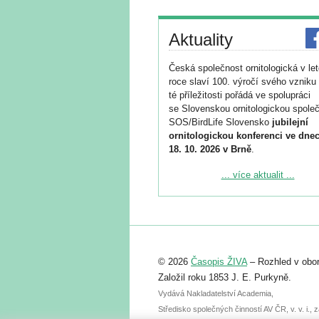
Aktuality
Česká společnost ornitologická v le
roce slaví 100. výročí svého vzniku 
té příležitosti pořádá ve spolupráci
se Slovenskou ornitologickou společ
SOS/BirdLife Slovensko
jubilejní
ornitologickou konferenci ve dnec
18. 10. 2026 v Brně
.
Podrobnější informace ke konferenc
... více aktualit ...
naleznete zde:
https://www.birdlife.cz/konference-2
Registrovat se můžete do 6. září.
Upozorňujeme, že termín pro odeslá
© 2026
Časopis ŽIVA
– Rozhled v obor
abstraktu přihlášené přednášky neb
posteru je už 30. června.
Založil roku 1853 J. E. Purkyně.
Vydává Nakladatelství Academia,
Středisko společných činností AV ČR, v. v. i.