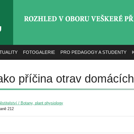
ROZHLED V OBORU VEŠ
TUALITY
FOTOGALERIE
PRO PEDAGOGY A STUDENTY
ako příčina otrav domácích
pěstitelství / Botany, plant physiology
raně 212