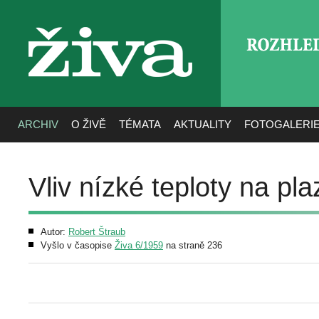
ROZHLE
živa
ARCHIV
O ŽIVĚ
TÉMATA
AKTUALITY
FOTOGALERI
Vliv nízké teploty na pla
Autor:
Robert Štraub
Vyšlo v časopise
Živa 6/1959
na straně 236