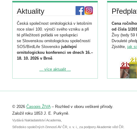
Aktuality
Předpla
Česká společnost ornitologická v letošním
Cena ročního
roce slaví 100. výročí svého vzniku a při
od čísla 1/20
té příležitosti pořádá ve spolupráci
Živy (tedy 59 
se Slovenskou ornitologickou společností
Dvouleté předp
SOS/BirdLife Slovensko
jubilejní
Zjistěte,
jak s
ornitologickou konferenci ve dnech 16.–
18. 10. 2026 v Brně
.
Podrobnější informace ke konferenci
... více aktualit ...
naleznete zde:
https://www.birdlife.cz/konference-2026/
Registrovat se můžete do 6. září.
Upozorňujeme, že termín pro odeslání
© 2026
Časopis ŽIVA
– Rozhled v oboru veškeré přírody.
abstraktu přihlášené přednášky nebo
posteru je už 30. června.
Založil roku 1853 J. E. Purkyně.
Vydává Nakladatelství Academia,
Středisko společných činností AV ČR, v. v. i., za podpory Akademie věd ČR.