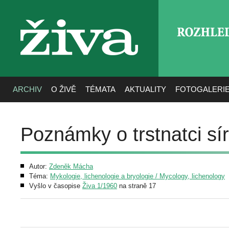
ROZHLE
živa
ARCHIV
O ŽIVĚ
TÉMATA
AKTUALITY
FOTOGALERI
Poznámky o trstnatci s
Autor:
Zdeněk Mácha
Téma:
Mykologie, lichenologie a bryologie / Mycology, lichenology
Vyšlo v časopise
Živa 1/1960
na straně 17