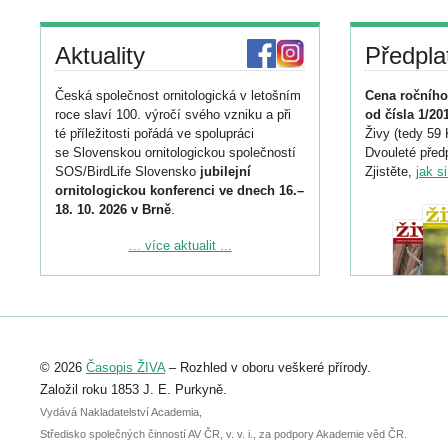
Aktuality
Předpla
Česká společnost ornitologická v letošním
Cena ročního
roce slaví 100. výročí svého vzniku a při
od čísla 1/20
té příležitosti pořádá ve spolupráci
Živy (tedy 59 
se Slovenskou ornitologickou společností
Dvouleté předp
SOS/BirdLife Slovensko
jubilejní
Zjistěte,
jak s
ornitologickou konferenci ve dnech 16.–
18. 10. 2026 v Brně
.
Podrobnější informace ke konferenci
... více aktualit ...
naleznete zde:
https://www.birdlife.cz/konference-2026/
Registrovat se můžete do 6. září.
Upozorňujeme, že termín pro odeslání
© 2026
Časopis ŽIVA
– Rozhled v oboru veškeré přírody.
abstraktu přihlášené přednášky nebo
posteru je už 30. června.
Založil roku 1853 J. E. Purkyně.
Vydává Nakladatelství Academia,
Středisko společných činností AV ČR, v. v. i., za podpory Akademie věd ČR.