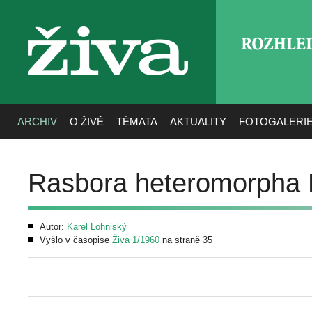
ROZHLE
živa
ARCHIV
O ŽIVĚ
TÉMATA
AKTUALITY
FOTOGALERI
Rasbora heteromorpha 
Autor:
Karel Lohniský
Vyšlo v časopise
Živa 1/1960
na straně 35