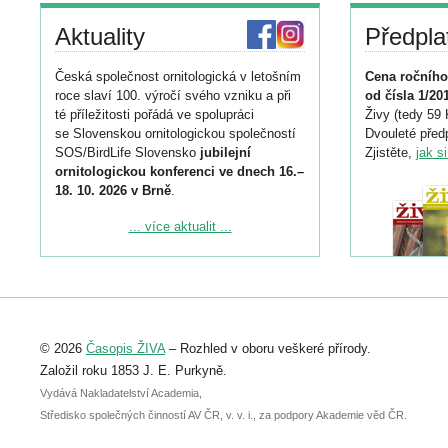
Aktuality
Předpla
Česká společnost ornitologická v letošním
Cena ročního
roce slaví 100. výročí svého vzniku a při
od čísla 1/20
té příležitosti pořádá ve spolupráci
Živy (tedy 59 
se Slovenskou ornitologickou společností
Dvouleté předp
SOS/BirdLife Slovensko
jubilejní
Zjistěte,
jak s
ornitologickou konferenci ve dnech 16.–
18. 10. 2026 v Brně
.
Podrobnější informace ke konferenci
... více aktualit ...
naleznete zde:
https://www.birdlife.cz/konference-2026/
Registrovat se můžete do 6. září.
Upozorňujeme, že termín pro odeslání
© 2026
Časopis ŽIVA
– Rozhled v oboru veškeré přírody.
abstraktu přihlášené přednášky nebo
posteru je už 30. června.
Založil roku 1853 J. E. Purkyně.
Vydává Nakladatelství Academia,
Středisko společných činností AV ČR, v. v. i., za podpory Akademie věd ČR.