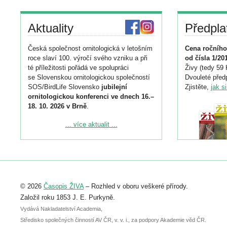
Aktuality
Předpla
Česká společnost ornitologická v letošním
Cena ročního
roce slaví 100. výročí svého vzniku a při
od čísla 1/20
té příležitosti pořádá ve spolupráci
Živy (tedy 59 
se Slovenskou ornitologickou společností
Dvouleté předp
SOS/BirdLife Slovensko
jubilejní
Zjistěte,
jak s
ornitologickou konferenci ve dnech 16.–
18. 10. 2026 v Brně
.
Podrobnější informace ke konferenci
... více aktualit ...
naleznete zde:
https://www.birdlife.cz/konference-2026/
Registrovat se můžete do 6. září.
Upozorňujeme, že termín pro odeslání
© 2026
Časopis ŽIVA
– Rozhled v oboru veškeré přírody.
abstraktu přihlášené přednášky nebo
posteru je už 30. června.
Založil roku 1853 J. E. Purkyně.
Vydává Nakladatelství Academia,
Středisko společných činností AV ČR, v. v. i., za podpory Akademie věd ČR.