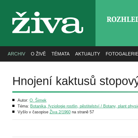
ROZHLE
živa
ARCHIV
O ŽIVĚ
TÉMATA
AKTUALITY
FOTOGALERI
Hnojení kaktusů stopov
Autor:
O. Šimek
Téma:
Botanika, fyziologie rostlin, pěstitelství / Botany, plant phys
Vyšlo v časopise
Živa 2/1960
na straně 57