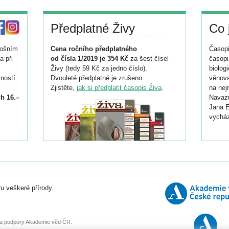
Předplatné Živy
Co 
tošním
Cena ročního předplatného
Časopi
a při
od čísla 1/2019 je 354 Kč
za šest čísel
časopi
Živy (tedy 59 Kč za jedno číslo).
biolog
ností
Dvouleté předplatné je zrušeno.
věnova
Zjistěte,
jak si předplatit časopis Živa
.
na nej
h 16.–
Navazu
Jana E
vycház
i
026/
ní
u veškeré přírody.
o
, za podpory Akademie věd ČR.