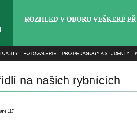
ROZHLED V OBORU VEŠ
TUALITY
FOTOGALERIE
PRO PEDAGOGY A STUDENTY
ídlí na našich rybnících
raně 117