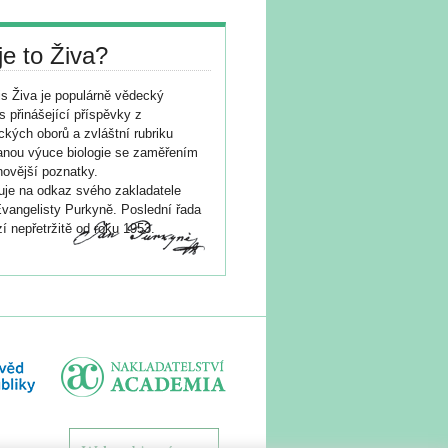
je to Živa?
s Živa je populárně vědecký
s přinášející příspěvky z
ických oborů a zvláštní rubriku
nou výuce biologie se zaměřením
novější poznatky.
je na odkaz svého zakladatele
vangelisty Purkyně. Poslední řada
í nepřetržitě od roku 1953.