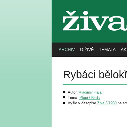
živa
ARCHIV
O ŽIVĚ
TÉMATA
AK
Rybáci bělokř
Autor:
Vladimír Fiala
Téma:
Ptáci / Birds
Vyšlo v časopise
Živa 3/1960
na st