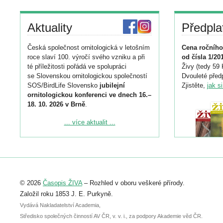
Aktuality
Předpla
Česká společnost ornitologická v letošním
Cena ročního
roce slaví 100. výročí svého vzniku a při
od čísla 1/20
té příležitosti pořádá ve spolupráci
Živy (tedy 59 
se Slovenskou ornitologickou společností
Dvouleté předp
SOS/BirdLife Slovensko
jubilejní
Zjistěte,
jak s
ornitologickou konferenci ve dnech 16.–
18. 10. 2026 v Brně
.
Podrobnější informace ke konferenci
... více aktualit ...
naleznete zde:
https://www.birdlife.cz/konference-2026/
Registrovat se můžete do 6. září.
Upozorňujeme, že termín pro odeslání
© 2026
Časopis ŽIVA
– Rozhled v oboru veškeré přírody.
abstraktu přihlášené přednášky nebo
posteru je už 30. června.
Založil roku 1853 J. E. Purkyně.
Vydává Nakladatelství Academia,
Středisko společných činností AV ČR, v. v. i., za podpory Akademie věd ČR.