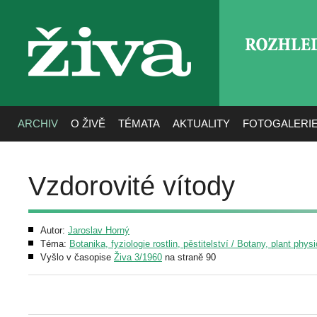
ROZHLE
živa
ARCHIV
O ŽIVĚ
TÉMATA
AKTUALITY
FOTOGALERI
Vzdorovité vítody
Autor:
Jaroslav Horný
Téma:
Botanika, fyziologie rostlin, pěstitelství / Botany, plant phys
Vyšlo v časopise
Živa 3/1960
na straně 90