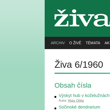
živa
ARCHIV
O ŽIVĚ
TÉMATA
AK
Živa 6/1960
Obsah čísla
Výskyt hub v koželužnách
Autor:
Alois Orlita
Sočinské dendrarium