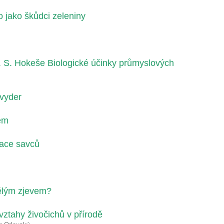
 jako škůdci zeleniny
. S. Hokeše Biologické účinky průmyslových
vyder
em
sace savců
nělým zjevem?
vztahy živočichů v přírodě