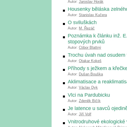
Autor:
Jaroslav Horák
Housenky běláska zelného
Autor:
Stanislav Kučera
O sviluškách
Autor:
M. Řezáč
Poznámka k článku inž. E
stopových prvků
Autor:
Ctibor Blattný
Trochu úvah nad osudem 
Autor:
Otakar Kokeš
Příhody s ježkem a křečk
Autor:
Dušan Bouška
Aklimatisace a reaklimati
Autor:
Václav Dyk
Vlci na Pardubicku
Autor:
Zdeněk Bičík
Je latence u savců ojedi
Autor:
Jiří Volf
Vnitrodruhové ekologické 