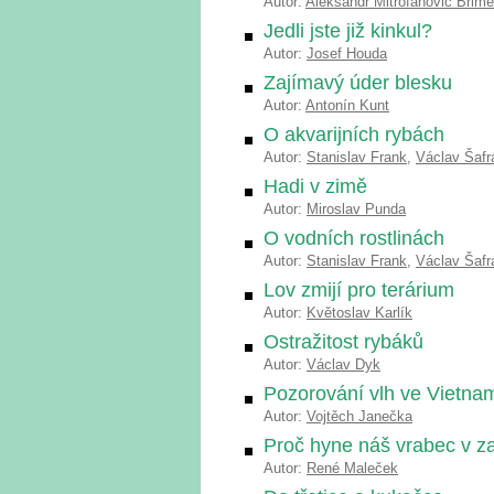
Autor:
Aleksandr Mitrofanovič Brime
Jedli jste již kinkul?
Autor:
Josef Houda
Zajímavý úder blesku
Autor:
Antonín Kunt
O akvarijních rybách
Autor:
Stanislav Frank
,
Václav Šafr
Hadi v zimě
Autor:
Miroslav Punda
O vodních rostlinách
Autor:
Stanislav Frank
,
Václav Šafr
Lov zmijí pro terárium
Autor:
Květoslav Karlík
Ostražitost rybáků
Autor:
Václav Dyk
Pozorování vlh ve Vietna
Autor:
Vojtěch Janečka
Proč hyne náš vrabec v za
Autor:
René Maleček