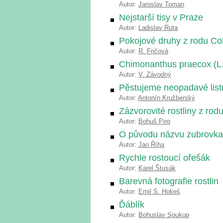
Autor:
Jaroslav Toman
Nejstarší tisy v Praze
Autor:
Ladislav Ruta
Pokojové druhy z rodu C
Autor:
R. Fričová
Chimonanthus praecox (L.
Autor:
V. Závodný
Pěstujeme neopadavé lis
Autor:
Antonín Kružberský
Zázvorovité rostliny z ro
Autor:
Bohuš Piro
O původu názvu zubrovka
Autor:
Jan Říha
Rychle rostoucí ořešák
Autor:
Karel Štusák
Barevná fotografie rostlin
Autor:
Emil S. Hokeš
Ďáblík
Autor:
Bohuslav Soukup