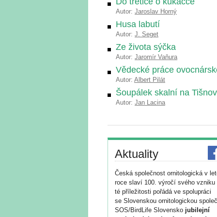
Do třetice o kukačce
Autor:
Jaroslav Horný
Husa labutí
Autor:
J. Seget
Ze života sýčka
Autor:
Jaromír Vaňura
Vědecké práce ovocnársk
Autor:
Albert Pilát
Šoupálek skalní na Tišno
Autor:
Jan Lacina
Aktuality
Česká společnost ornitologická v le
roce slaví 100. výročí svého vzniku 
té příležitosti pořádá ve spolupráci
se Slovenskou ornitologickou společ
SOS/BirdLife Slovensko
jubilejní