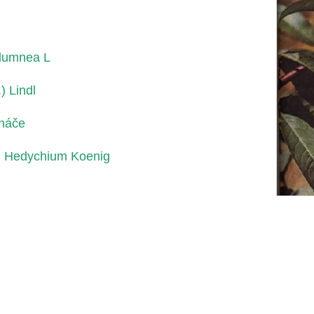
olumnea L
) Lindl
tnáče
du Hedychium Koenig