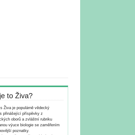
je to Živa?
s Živa je populárně vědecký
s přinášející příspěvky z
ických oborů a zvláštní rubriku
nou výuce biologie se zaměřením
novější poznatky.