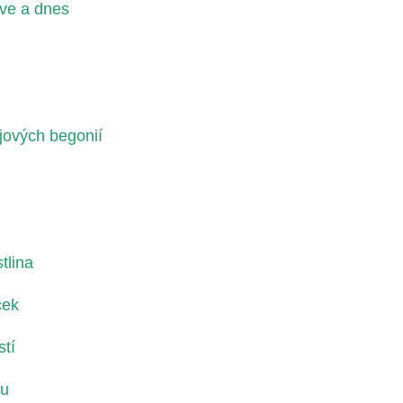
ve a dnes
ů
jových begonií
tlina
cek
stí
zu