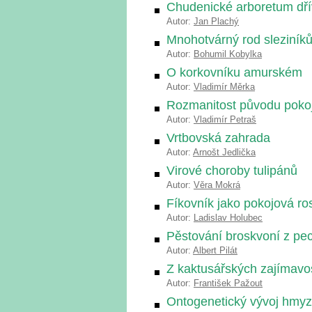
Chudenické arboretum dří
Autor:
Jan Plachý
Mnohotvárný rod sleziník
Autor:
Bohumil Kobylka
O korkovníku amurském
Autor:
Vladimír Měrka
Rozmanitost původu poko
Autor:
Vladimír Petraš
Vrtbovská zahrada
Autor:
Arnošt Jedlička
Virové choroby tulipánů
Autor:
Věra Mokrá
Fíkovník jako pokojová ros
Autor:
Ladislav Holubec
Pěstování broskvoní z pe
Autor:
Albert Pilát
Z kaktusářských zajímavo
Autor:
František Pažout
Ontogenetický vývoj hmy