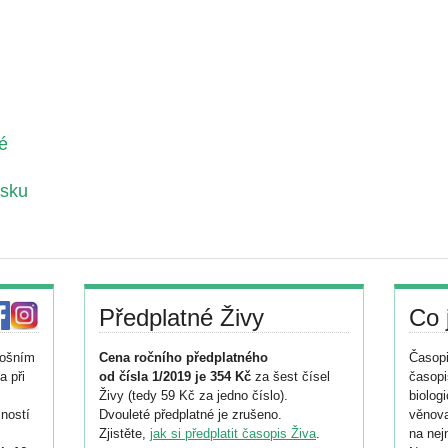
é
vsku
Předplatné Živy
Co 
tošním
Cena ročního předplatného
Časopi
a při
od čísla 1/2019 je 354 Kč
za šest čísel
časopi
Živy (tedy 59 Kč za jedno číslo).
biolog
ností
Dvouleté předplatné je zrušeno.
věnova
Zjistěte,
jak si předplatit časopis Živa
.
na nej