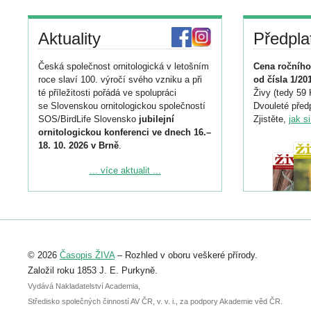
Aktuality
Předpla
Česká společnost ornitologická v letošním
Cena ročního
roce slaví 100. výročí svého vzniku a při
od čísla 1/20
té příležitosti pořádá ve spolupráci
Živy (tedy 59 
se Slovenskou ornitologickou společností
Dvouleté předp
SOS/BirdLife Slovensko
jubilejní
Zjistěte,
jak s
ornitologickou konferenci ve dnech 16.–
18. 10. 2026 v Brně
.
Podrobnější informace ke konferenci
... více aktualit ...
naleznete zde:
https://www.birdlife.cz/konference-2026/
Registrovat se můžete do 6. září.
Upozorňujeme, že termín pro odeslání
© 2026
Časopis ŽIVA
– Rozhled v oboru veškeré přírody.
abstraktu přihlášené přednášky nebo
posteru je už 30. června.
Založil roku 1853 J. E. Purkyně.
Vydává Nakladatelství Academia,
Středisko společných činností AV ČR, v. v. i., za podpory Akademie věd ČR.