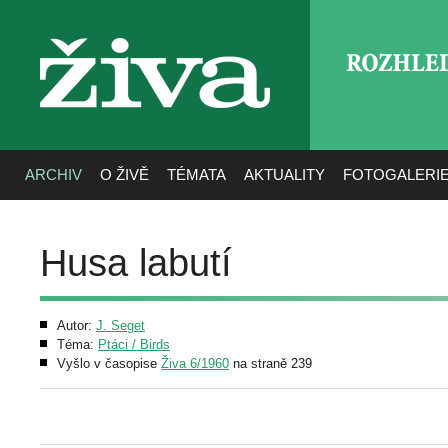
ROZHLE
živa
ARCHIV
O ŽIVĚ
TÉMATA
AKTUALITY
FOTOGALERI
Husa labutí
Autor:
J. Seget
Téma:
Ptáci / Birds
Vyšlo v časopise
Živa 6/1960
na straně 239