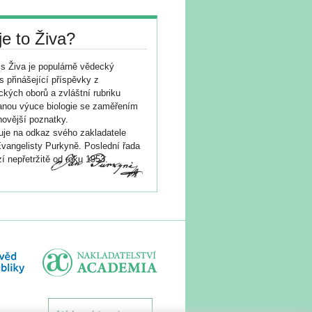
je to Živa?
s Živa je populárně vědecký
s přinášející příspěvky z
ických oborů a zvláštní rubriku
nou výuce biologie se zaměřením
novější poznatky.
je na odkaz svého zakladatele
vangelisty Purkyně. Poslední řada
í nepřetržitě od roku 1953.