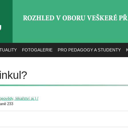
ROZHLED V OBORU VEŠ
TUALITY
FOTOGALERIE
PRO PEDAGOGY A STUDENTY
kinkul?
eovědy, lékařství aj.) /
raně 233