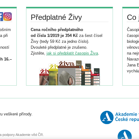
Předplatné Živy
Co 
tošním
Cena ročního předplatného
Časopi
a při
od čísla 1/2019 je 354 Kč
za šest čísel
časopi
Živy (tedy 59 Kč za jedno číslo).
biolog
ností
Dvouleté předplatné je zrušeno.
věnova
Zjistěte,
jak si předplatit časopis Živa
.
na nej
h 16.–
Navazu
Jana E
vycház
i
026/
ní
u veškeré přírody.
o
, za podpory Akademie věd ČR.