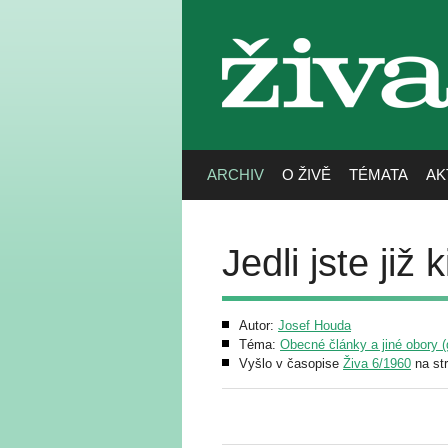
živa
ARCHIV
O ŽIVĚ
TÉMATA
AK
Jedli jste již 
Autor:
Josef Houda
Téma:
Obecné články a jiné obory (g
Vyšlo v časopise
Živa 6/1960
na st