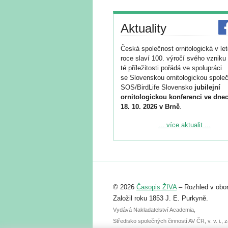
Aktuality
Česká společnost ornitologická v le
roce slaví 100. výročí svého vzniku 
té příležitosti pořádá ve spolupráci
se Slovenskou ornitologickou společ
SOS/BirdLife Slovensko
jubilejní
ornitologickou konferenci ve dnec
18. 10. 2026 v Brně
.
Podrobnější informace ke konferenc
... více aktualit ...
naleznete zde:
https://www.birdlife.cz/konference-2
Registrovat se můžete do 6. září.
Upozorňujeme, že termín pro odeslá
© 2026
Časopis ŽIVA
– Rozhled v obor
abstraktu přihlášené přednášky neb
posteru je už 30. června.
Založil roku 1853 J. E. Purkyně.
Vydává Nakladatelství Academia,
Středisko společných činností AV ČR, v. v. i.