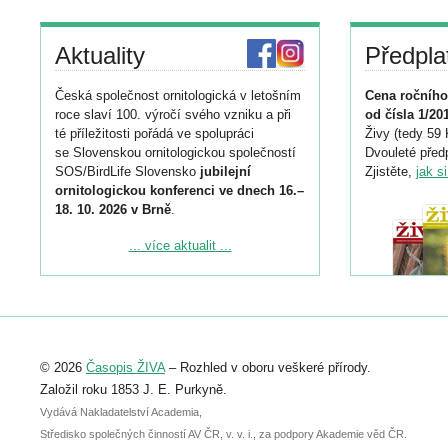
Aktuality
Předpla
Česká společnost ornitologická v letošním
Cena ročního
roce slaví 100. výročí svého vzniku a při
od čísla 1/20
té příležitosti pořádá ve spolupráci
Živy (tedy 59 
se Slovenskou ornitologickou společností
Dvouleté předp
SOS/BirdLife Slovensko
jubilejní
Zjistěte,
jak s
ornitologickou konferenci ve dnech 16.–
18. 10. 2026 v Brně
.
Podrobnější informace ke konferenci
... více aktualit ...
naleznete zde:
https://www.birdlife.cz/konference-2026/
Registrovat se můžete do 6. září.
Upozorňujeme, že termín pro odeslání
© 2026
Časopis ŽIVA
– Rozhled v oboru veškeré přírody.
abstraktu přihlášené přednášky nebo
posteru je už 30. června.
Založil roku 1853 J. E. Purkyně.
Vydává Nakladatelství Academia,
Středisko společných činností AV ČR, v. v. i., za podpory Akademie věd ČR.