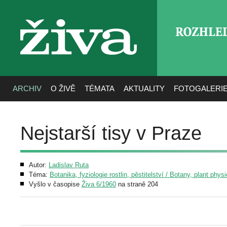
ROZHLE
živa
ARCHIV
O ŽIVĚ
TÉMATA
AKTUALITY
FOTOGALERI
Nejstarší tisy v Praze
Autor:
Ladislav Ruta
Téma:
Botanika, fyziologie rostlin, pěstitelství / Botany, plant phys
Vyšlo v časopise
Živa 6/1960
na straně 204