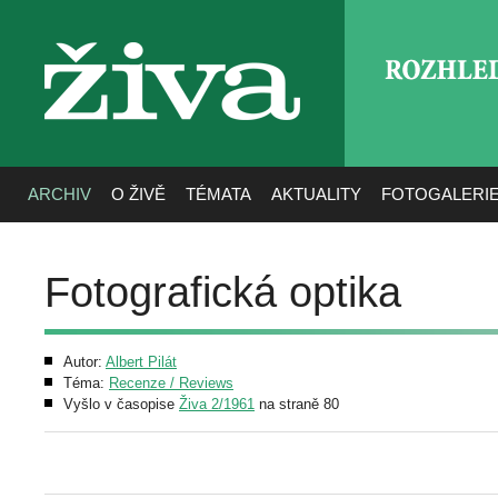
ROZHLE
živa
ARCHIV
O ŽIVĚ
TÉMATA
AKTUALITY
FOTOGALERI
Fotografická optika
Autor:
Albert Pilát
Téma:
Recenze / Reviews
Vyšlo v časopise
Živa 2/1961
na straně 80