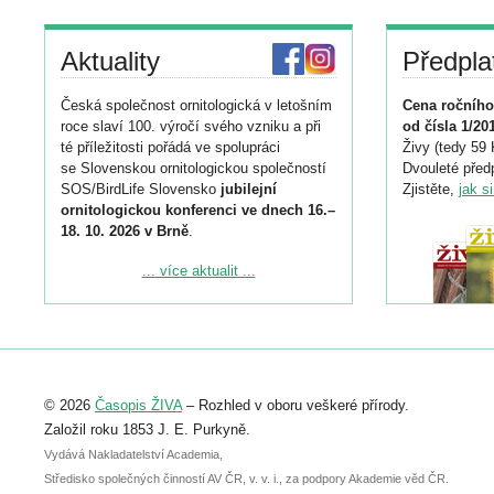
Aktuality
Předpla
Česká společnost ornitologická v letošním
Cena ročního
roce slaví 100. výročí svého vzniku a při
od čísla 1/20
té příležitosti pořádá ve spolupráci
Živy (tedy 59 
se Slovenskou ornitologickou společností
Dvouleté předp
SOS/BirdLife Slovensko
jubilejní
Zjistěte,
jak s
ornitologickou konferenci ve dnech 16.–
18. 10. 2026 v Brně
.
Podrobnější informace ke konferenci
... více aktualit ...
naleznete zde:
https://www.birdlife.cz/konference-2026/
Registrovat se můžete do 6. září.
Upozorňujeme, že termín pro odeslání
© 2026
Časopis ŽIVA
– Rozhled v oboru veškeré přírody.
abstraktu přihlášené přednášky nebo
posteru je už 30. června.
Založil roku 1853 J. E. Purkyně.
Vydává Nakladatelství Academia,
Středisko společných činností AV ČR, v. v. i., za podpory Akademie věd ČR.