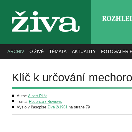
ROZHLE
živa
ARCHIV
O ŽIVĚ
TÉMATA
AKTUALITY
FOTOGALERI
Klíč k určování mechor
Autor:
Albert Pilát
Téma:
Recenze / Reviews
Vyšlo v časopise
Živa 2/1961
na straně 79