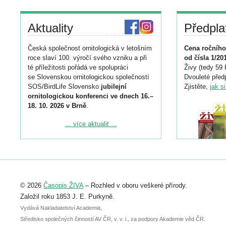
Aktuality
Předpla
Česká společnost ornitologická v letošním
Cena ročního
roce slaví 100. výročí svého vzniku a při
od čísla 1/20
té příležitosti pořádá ve spolupráci
Živy (tedy 59 
se Slovenskou ornitologickou společností
Dvouleté předp
SOS/BirdLife Slovensko
jubilejní
Zjistěte,
jak s
ornitologickou konferenci ve dnech 16.–
18. 10. 2026 v Brně
.
Podrobnější informace ke konferenci
... více aktualit ...
naleznete zde:
https://www.birdlife.cz/konference-2026/
Registrovat se můžete do 6. září.
Upozorňujeme, že termín pro odeslání
© 2026
Časopis ŽIVA
– Rozhled v oboru veškeré přírody.
abstraktu přihlášené přednášky nebo
posteru je už 30. června.
Založil roku 1853 J. E. Purkyně.
Vydává Nakladatelství Academia,
Středisko společných činností AV ČR, v. v. i., za podpory Akademie věd ČR.