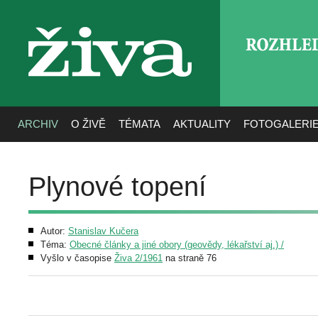
ROZHLE
živa
ARCHIV
O ŽIVĚ
TÉMATA
AKTUALITY
FOTOGALERI
Plynové topení
Autor:
Stanislav Kučera
Téma:
Obecné články a jiné obory (geovědy, lékařství aj.) /
Vyšlo v časopise
Živa 2/1961
na straně 76