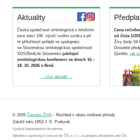
Aktuality
Předpla
Česká společnost ornitologická v letošním
Cena ročního
roce slaví 100. výročí svého vzniku a při
od čísla 1/20
té příležitosti pořádá ve spolupráci
Živy (tedy 59 
se Slovenskou ornitologickou společností
Dvouleté předp
SOS/BirdLife Slovensko
jubilejní
Zjistěte,
jak s
ornitologickou konferenci ve dnech 16.–
18. 10. 2026 v Brně
.
Podrobnější informace ke konferenci
... více aktualit ...
naleznete zde:
https://www.birdlife.cz/konference-2026/
Registrovat se můžete do 6. září.
Upozorňujeme, že termín pro odeslání
© 2026
Časopis ŽIVA
– Rozhled v oboru veškeré přírody.
abstraktu přihlášené přednášky nebo
posteru je už 30. června.
Založil roku 1853 J. E. Purkyně.
Vydává Nakladatelství Academia,
Středisko společných činností AV ČR, v. v. i., za podpory Akademie věd ČR.