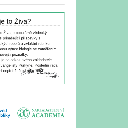
je to Živa?
s Živa je populárně vědecký
s přinášející příspěvky z
ických oborů a zvláštní rubriku
nou výuce biologie se zaměřením
novější poznatky.
je na odkaz svého zakladatele
vangelisty Purkyně. Poslední řada
í nepřetržitě od roku 1953.