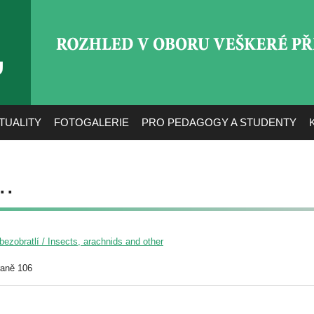
ROZHLED V OBORU VEŠ
TUALITY
FOTOGALERIE
PRO PEDAGOGY A STUDENTY
..
ezobratlí / Insects, arachnids and other
raně 106