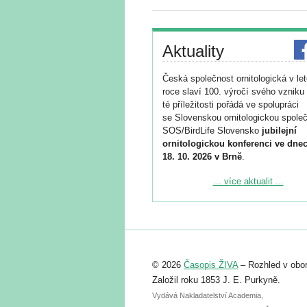
Aktuality
Česká společnost ornitologická v le
roce slaví 100. výročí svého vzniku 
té příležitosti pořádá ve spolupráci
se Slovenskou ornitologickou společ
SOS/BirdLife Slovensko
jubilejní
ornitologickou konferenci ve dnec
18. 10. 2026 v Brně
.
Podrobnější informace ke konferenc
... více aktualit ...
naleznete zde:
https://www.birdlife.cz/konference-2
Registrovat se můžete do 6. září.
Upozorňujeme, že termín pro odeslá
© 2026
Časopis ŽIVA
– Rozhled v obor
abstraktu přihlášené přednášky neb
posteru je už 30. června.
Založil roku 1853 J. E. Purkyně.
Vydává Nakladatelství Academia,