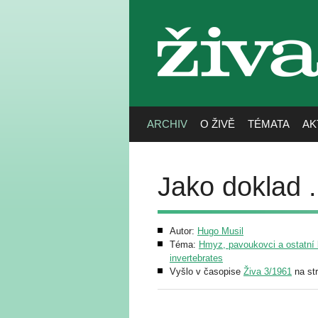
živa
ARCHIV
O ŽIVĚ
TÉMATA
AK
Jako doklad .
Autor:
Hugo Musil
Téma:
Hmyz, pavoukovci a ostatní b
invertebrates
Vyšlo v časopise
Živa 3/1961
na st