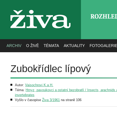
ROZHLE
živa
ARCHIV
O ŽIVĚ
TÉMATA
AKTUALITY
FOTOGALERI
Zubokřídlec lípový
Autor:
Vaisochrovi K.a H.
Téma:
Hmyz, pavoukovci a ostatní bezobratlí / Insects, arachnids 
invertebrates
Vyšlo v časopise
Živa 3/1961
na straně 106