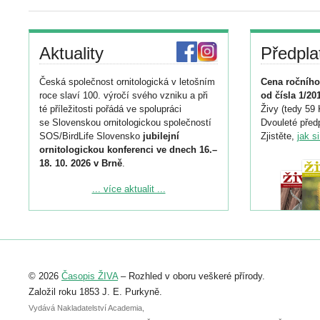
Aktuality
Předpla
Česká společnost ornitologická v letošním
Cena ročního
roce slaví 100. výročí svého vzniku a při
od čísla 1/20
té příležitosti pořádá ve spolupráci
Živy (tedy 59 
se Slovenskou ornitologickou společností
Dvouleté předp
SOS/BirdLife Slovensko
jubilejní
Zjistěte,
jak s
ornitologickou konferenci ve dnech 16.–
18. 10. 2026 v Brně
.
Podrobnější informace ke konferenci
... více aktualit ...
naleznete zde:
https://www.birdlife.cz/konference-2026/
Registrovat se můžete do 6. září.
Upozorňujeme, že termín pro odeslání
© 2026
Časopis ŽIVA
– Rozhled v oboru veškeré přírody.
abstraktu přihlášené přednášky nebo
posteru je už 30. června.
Založil roku 1853 J. E. Purkyně.
Vydává Nakladatelství Academia,